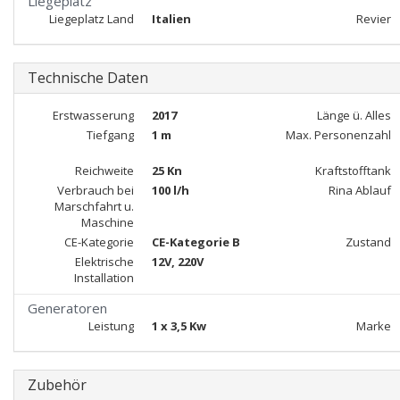
Liegeplatz
Liegeplatz Land
Italien
Revier
Technische Daten
Erstwasserung
2017
Länge ü. Alles
Tiefgang
1 m
Max. Personenzahl
Reichweite
25 Kn
Kraftstofftank
Verbrauch bei
100 l/h
Rina Ablauf
Marschfahrt u.
Maschine
CE-Kategorie
CE-Kategorie B
Zustand
Elektrische
12V, 220V
Installation
Generatoren
Leistung
1 x 3,5 Kw
Marke
Zubehör