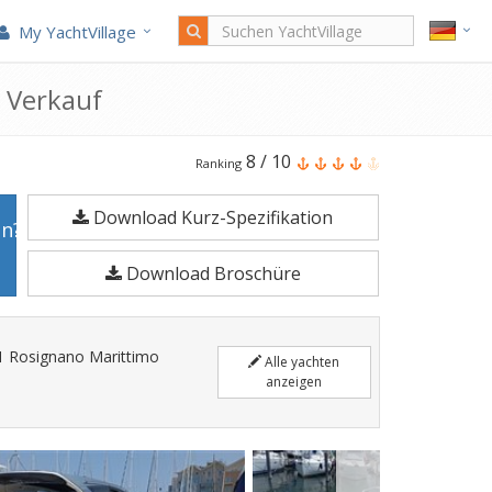
My YachtVillage
 Verkauf
Cranchi
8
/
10
Ranking
M44
Download Kurz-Spezifikation
Ht
en?
ist
Download Broschüre
11,99
Meter
Motoryacht
 1 Rosignano Marittimo
Alle yachten
im
anzeigen
Jahr
2017
gefertigt.