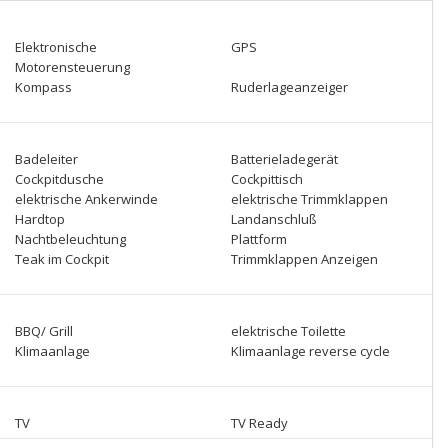
Elektronische
GPS
Motorensteuerung
Kompass
Ruderlageanzeiger
Badeleiter
Batterieladegerät
Cockpitdusche
Cockpittisch
elektrische Ankerwinde
elektrische Trimmklappen
Hardtop
Landanschluß
Nachtbeleuchtung
Plattform
Teak im Cockpit
Trimmklappen Anzeigen
BBQ/ Grill
elektrische Toilette
Klimaanlage
Klimaanlage reverse cycle
TV
TV Ready