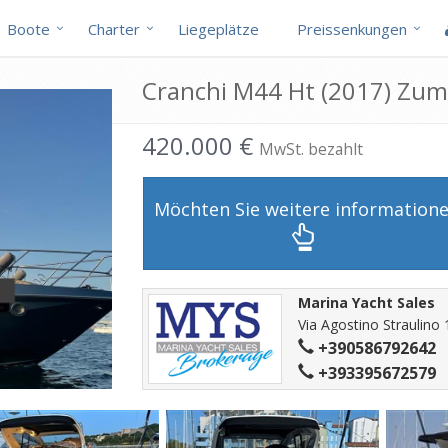
Boote
Charter
Liegeplätze
Preissenkungen
Cranchi M44 Ht (2017) Zum
420.000 €
MwSt. bezahlt
Möchten Sie weitere information
Marina Yacht Sales
Via Agostino Straulino
+390586792642
+393395672579