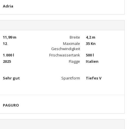
Adria
11,99 m
Breite
4,2 m
12
Maximale
35 Kn
Geschwindigkeit
1.000 l
Frischwassertank
500 l
2025
Flagge
Italien
Sehr gut
Spantform
Tiefes V
PAGURO