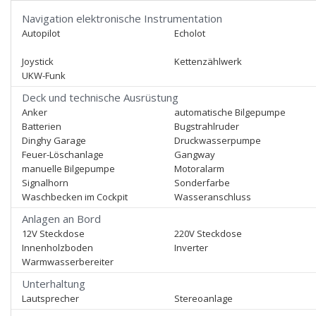
Navigation elektronische Instrumentation
Autopilot
Echolot
Joystick
Kettenzählwerk
UKW-Funk
Deck und technische Ausrüstung
Anker
automatische Bilgepumpe
Batterien
Bugstrahlruder
Dinghy Garage
Druckwasserpumpe
Feuer-Löschanlage
Gangway
manuelle Bilgepumpe
Motoralarm
Signalhorn
Sonderfarbe
Waschbecken im Cockpit
Wasseranschluss
Anlagen an Bord
12V Steckdose
220V Steckdose
Innenholzboden
Inverter
Warmwasserbereiter
Unterhaltung
Lautsprecher
Stereoanlage