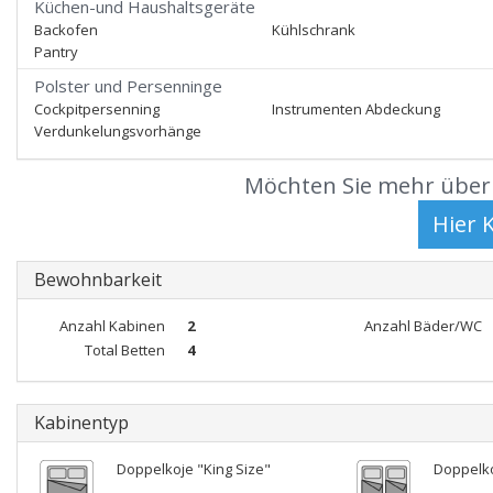
Küchen-und Haushaltsgeräte
Backofen
Kühlschrank
Pantry
Polster und Persenninge
Cockpitpersenning
Instrumenten Abdeckung
Verdunkelungsvorhänge
Möchten Sie mehr über 
Bewohnbarkeit
Anzahl Kabinen
2
Anzahl Bäder/WC
Total Betten
4
Kabinentyp
Doppelkoje "King Size"
Doppelk