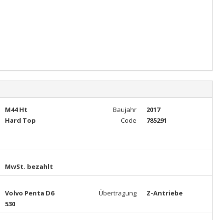
M44 Ht
Baujahr
2017
Hard Top
Code
785291
MwSt. bezahlt
Volvo Penta D6
Übertragung
Z-Antriebe
530