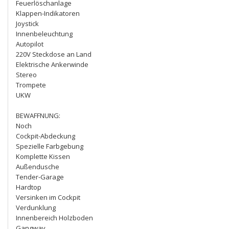
Feuerlöschanlage
Klappen-Indikatoren
Joystick
Innenbeleuchtung
Autopilot
220V Steckdose an Land
Elektrische Ankerwinde
Stereo
Trompete
UKW
BEWAFFNUNG:
Noch
Cockpit-Abdeckung
Spezielle Farbgebung
Komplette Kissen
Außendusche
Tender-Garage
Hardtop
Versinken im Cockpit
Verdunklung
Innenbereich Holzboden
Gangway