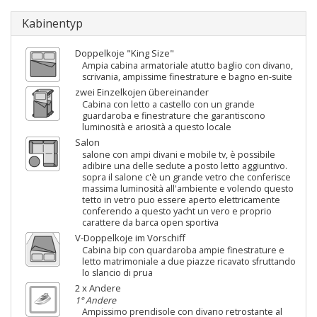
Kabinentyp
Doppelkoje "King Size"
Ampia cabina armatoriale atutto baglio con divano,
scrivania, ampissime finestrature e bagno en-suite
zwei Einzelkojen übereinander
Cabina con letto a castello con un grande
guardaroba e finestrature che garantiscono
luminosità e ariosità a questo locale
Salon
salone con ampi divani e mobile tv, è possibile
adibire una delle sedute a posto letto aggiuntivo.
sopra il salone c'è un grande vetro che conferisce
massima luminosità all'ambiente e volendo questo
tetto in vetro puo essere aperto elettricamente
conferendo a questo yacht un vero e proprio
carattere da barca open sportiva
V-Doppelkoje im Vorschiff
Cabina bip con quardaroba ampie finestrature e
letto matrimoniale a due piazze ricavato sfruttando
lo slancio di prua
2 x Andere
1° Andere
Ampissimo prendisole con divano retrostante al