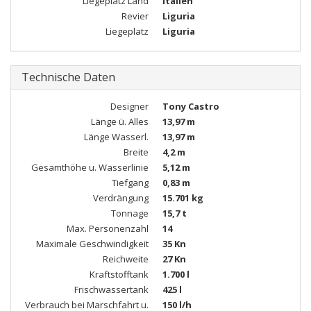
Liegeplatz Land
Italien
Revier
Liguria
Liegeplatz
Liguria
Technische Daten
Designer
Tony Castro
Länge ü. Alles
13,97 m
Länge Wasserl.
13,97 m
Breite
4,2 m
Gesamthöhe u. Wasserlinie
5,12 m
Tiefgang
0,83 m
Verdrängung
15.701 kg
Tonnage
15,7 t
Max. Personenzahl
14
Maximale Geschwindigkeit
35 Kn
Reichweite
27 Kn
Kraftstofftank
1.700 l
Frischwassertank
425 l
Verbrauch bei Marschfahrt u.
150 l/h