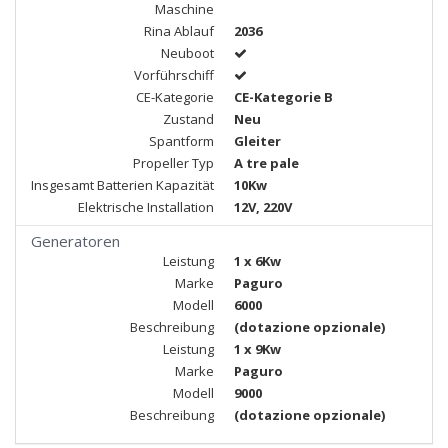
Maschine
Rina Ablauf
2036
Neuboot
Vorführschiff
CE-Kategorie
CE-Kategorie B
Zustand
Neu
Spantform
Gleiter
Propeller Typ
A tre pale
Insgesamt Batterien Kapazität
10Kw
Elektrische Installation
12V, 220V
Generatoren
Leistung
1 x 6Kw
Marke
Paguro
Modell
6000
Beschreibung
(dotazione opzionale)
Leistung
1 x 9Kw
Marke
Paguro
Modell
9000
Beschreibung
(dotazione opzionale)