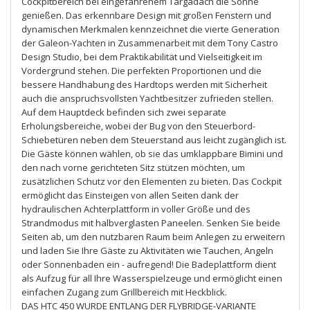
Cockpitbereich bei eingefahrenem Targadach die Sonne
genießen. Das erkennbare Design mit großen Fenstern und
dynamischen Merkmalen kennzeichnet die vierte Generation
der Galeon-Yachten in Zusammenarbeit mit dem Tony Castro
Design Studio, bei dem Praktikabilität und Vielseitigkeit im
Vordergrund stehen. Die perfekten Proportionen und die
bessere Handhabung des Hardtops werden mit Sicherheit
auch die anspruchsvollsten Yachtbesitzer zufrieden stellen.
Auf dem Hauptdeck befinden sich zwei separate
Erholungsbereiche, wobei der Bug von den Steuerbord-
Schiebetüren neben dem Steuerstand aus leicht zugänglich ist.
Die Gäste können wählen, ob sie das umklappbare Bimini und
den nach vorne gerichteten Sitz stützen möchten, um
zusätzlichen Schutz vor den Elementen zu bieten. Das Cockpit
ermöglicht das Einsteigen von allen Seiten dank der
hydraulischen Achterplattform in voller Größe und des
Strandmodus mit halbverglasten Paneelen. Senken Sie beide
Seiten ab, um den nutzbaren Raum beim Anlegen zu erweitern
und laden Sie Ihre Gäste zu Aktivitäten wie Tauchen, Angeln
oder Sonnenbaden ein - aufregend! Die Badeplattform dient
als Aufzug für all Ihre Wasserspielzeuge und ermöglicht einen
einfachen Zugang zum Grillbereich mit Heckblick.
DAS HTC 450 WURDE ENTLANG DER FLYBRIDGE-VARIANTE