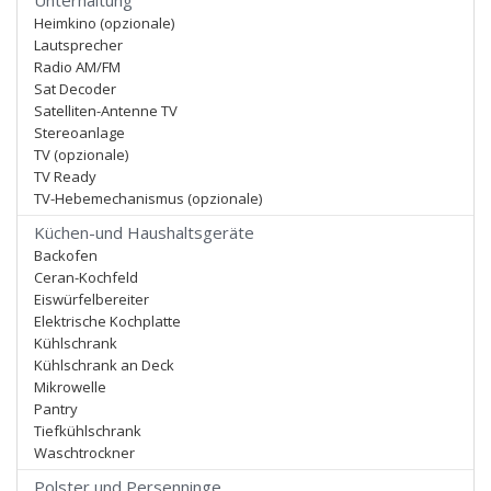
Unterhaltung
Heimkino (opzionale)
Lautsprecher
Radio AM/FM
Sat Decoder
Satelliten-Antenne TV
Stereoanlage
TV (opzionale)
TV Ready
TV-Hebemechanismus (opzionale)
Küchen-und Haushaltsgeräte
Backofen
Ceran-Kochfeld
Eiswürfelbereiter
Elektrische Kochplatte
Kühlschrank
Kühlschrank an Deck
Mikrowelle
Pantry
Tiefkühlschrank
Waschtrockner
Polster und Persenninge