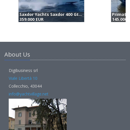
Primatist G 41 (2006)
F
145.000 EUR
1
About Us
Digibusiness srl
Viale Libertà 10
Collecchio, 43044
info@yachtvillage.net