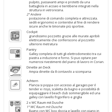
pulpito, passavanti ampi e protetti da una
battagliola in acciaio e tientibene integrati nella
struttura in vetroresina.
2° Andere
postazione di comando completa e attrezzata.
sedili ergonomici e contenitivi al fine di rendere
sicure anche le timonate più sportive.
Cockpit
grandissimo pozzetto grazie alle murate apribili
elettricamente che conferiscono al pozzetto
ulteriore metratura
Pantry
Galley completa di tutti gli elettrodomestici tra cui
piastra a induzione e forno. Si puo optare per
numerosi rivestimenti del piano di lavoro in Corian.
Dinette an Deck
Ampia dinette da 8 contavolo a scomparsa
Achtern
Plancia si poppa con accesso al garages per il
tender e i toys, scaletta da bagno e possibilità di
equipaggiare il beach club sommergibile ed una
galley con lavello frigorifero e griglia
2 x WC Raum mit Dusche
1° WC Raum mit Dusche
Bagno con WC box doccia e lavello con piano in