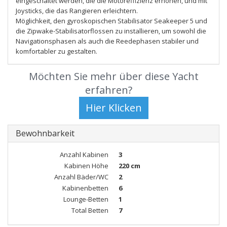
eingeschaltet werden, die die Motoreffizienz erhöhen, und mit
Joysticks, die das Rangieren erleichtern.
Möglichkeit, den gyroskopischen Stabilisator Seakeeper 5 und
die Zipwake-Stabilisatorflossen zu installieren, um sowohl die
Navigationsphasen als auch die Reedephasen stabiler und
komfortabler zu gestalten.
Möchten Sie mehr über diese Yacht
erfahren?
Bewohnbarkeit
Anzahl Kabinen
3
Kabinen Höhe
220 cm
Anzahl Bäder/WC
2
Kabinenbetten
6
Lounge-Betten
1
Total Betten
7