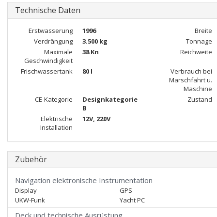
Technische Daten
Erstwasserung
1996
Breite
Verdrängung
3.500 kg
Tonnage
Maximale
38 Kn
Reichweite
Geschwindigkeit
Frischwassertank
80 l
Verbrauch bei
Marschfahrt u.
Maschine
CE-Kategorie
Designkategorie
Zustand
B
Elektrische
12V, 220V
Installation
Zubehör
Navigation elektronische Instrumentation
Display
GPS
UKW-Funk
Yacht PC
Deck und technische Ausrüstung