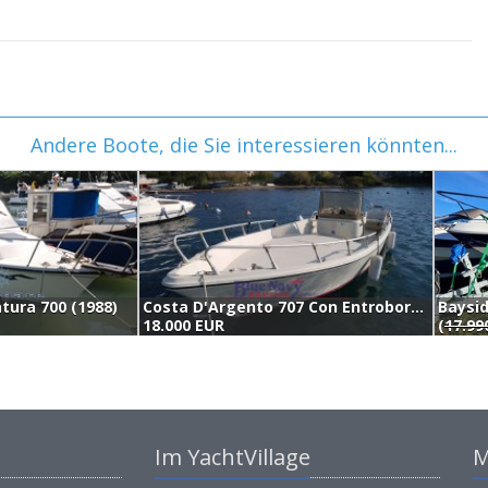
Andere Boote, die Sie interessieren könnten...
tura 700 (1988)
Costa D'Argento 707 Con Entrobordo Fnm 120cv (2007) (1990)
18.000 EUR
(
17.99
Im YachtVillage
M