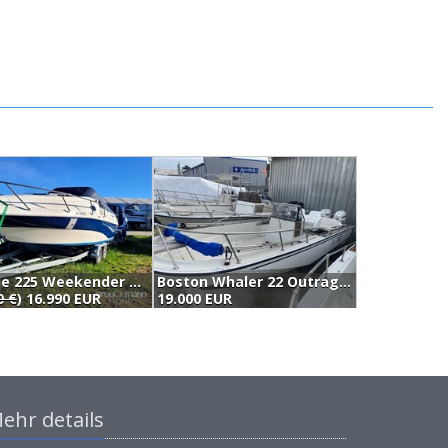
Bayside 225 Weekender Deluxe (2005)
Boston Whaler 22 Outrage (1987)
C
0 €
) 16.990 EUR
19.000 EUR
1
ehr details