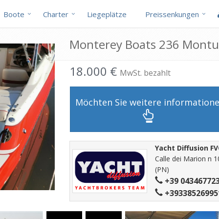
Boote
Charter
Liegeplätze
Preissenkungen
Monterey Boats 236 Montu
18.000 €
MwSt. bezahlt
Möchten Sie weitere information
Yacht Diffusion F
Calle dei Marion n 1
(PN)
+39 04346772
+39338526995