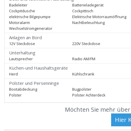
Badeleiter
Batterieladegerät
Cockpitdusche
Cockpittisch
elektrische Bilgepumpe
Elektrische Motorraumöffnung
Motoralarm
Nachtbeleuchtung
Wechselstromgenerator
Anlagen an Bord
12V Steckdose
220V Steckdose
Unterhaltung
Lautsprecher
Radio AM/FM
Küchen-und Haushaltsgeräte
Herd
Kühlschrank
Polster und Persenninge
Bootabdeckung
Bugpolster
Polster
Polster Achterdeck
Möchten Sie mehr über 