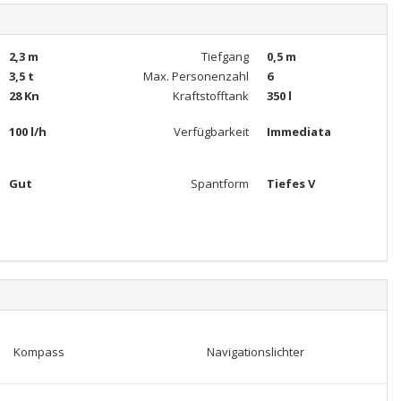
2,3 m
Tiefgang
0,5 m
3,5 t
Max. Personenzahl
6
28 Kn
Kraftstofftank
350 l
100 l/h
Verfügbarkeit
Immediata
Gut
Spantform
Tiefes V
Kompass
Navigationslichter