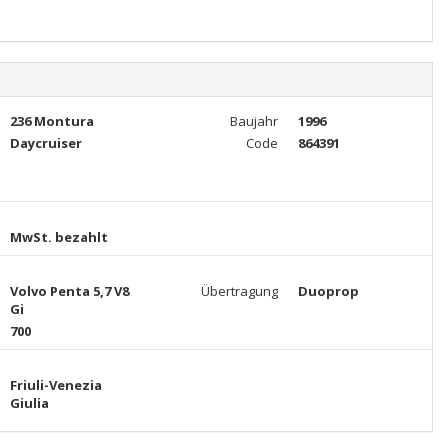
236 Montura
Baujahr
1996
Daycruiser
Code
864391
MwSt. bezahlt
Volvo Penta 5,7 V8
Übertragung
Duoprop
Gi
700
Friuli-Venezia
Giulia