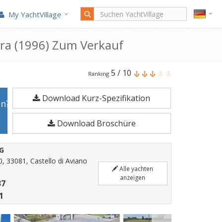
My YachtVillage
ra (1996) Zum Verkauf
Monterey
5
/
10
Ranking
Boats
Download Kurz-Spezifikation
236
en?
Montura
Download Broschüre
ist
7
VG
Meter
0, 33081, Castello di Aviano
Motoryacht
Alle yachten
anzeigen
37
im
1
Jahr
1996