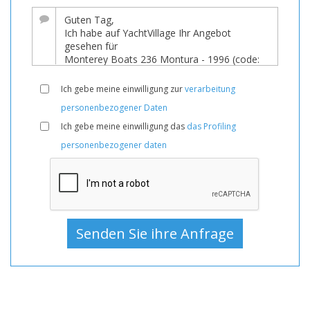
Boote,
Boot
Zum
Verkauf,
Boote
Ich gebe meine einwilligung zur
verarbeitung
Gebraucht,
personenbezogener Daten
Motoryacht
Ich gebe meine einwilligung das
das Profiling
Zum
personenbezogener daten
Verkauf,
Motoryacht
Gebraucht,
Motoryachten
Zum
Verkauf,
Motoryachten
Gebraucht,