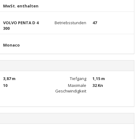
MwSt. enthalten
VOLVO PENTA D 4
Betriebsstunden
47
300
Monaco
3,87 m
Tiefgang
1,15 m
10
Maximale
32 Kn
Geschwindigkeit