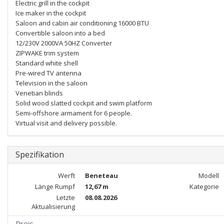
Electric grill in the cockpit
Ice maker in the cockpit
Saloon and cabin air conditioning 16000 BTU
Convertible saloon into a bed
12/230V 2000VA 50HZ Converter
ZIPWAKE trim system
Standard white shell
Pre-wired TV antenna
Television in the saloon
Venetian blinds
Solid wood slatted cockpit and swim platform
Semi-offshore armament for 6 people.
Virtual visit and delivery possible.
Spezifikation
Werft
Beneteau
Modell
Länge Rumpf
12,67 m
Kategorie
Letzte
08.08.2026
Aktualisierung
Preis