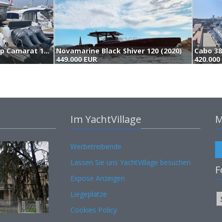
Jeanneau Cap Camarat 12.5 (2021)
Novamarine Black Shiver 120 (2020)
Cabo 38
449.000 EUR
420.000
Im YachtVillage
M
Werbetreibende
Lassen Sie uns YachtVillage besuchen
F
Expose Anzeigen
Liegeplätze
Cookies Policy