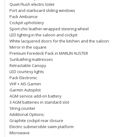
Quiet Flush electric toilet
Port and starboard sliding windows
Pack Ambiance
Cockpit upholstery
Sport-chic leather-wrapped steering wheel
LED lighting in the saloon and cockpit
White lacquered doors for the kitchen and the saloon
Mirror in the square
Premium Foredeck Pack in MARLIN AUSTER
Sunbathing mattresses
Retractable Canopy
LED courtesy lights
Pack Electronic
VHF + AIS Garmin
Garmin Autopilot
AGM service add-on battery
3 AGM batteries in standard slot
String counter
Additional Options:
Graphite cockpit rear closure
Electric submersible swim platform
Microwave