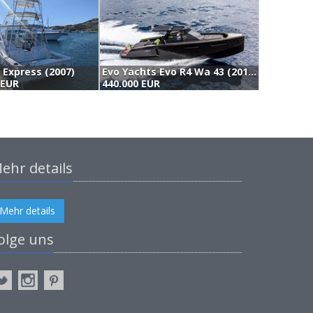
 Express (2007)
Evo Yachts Evo R4 Wa 43 (2018)
S
 EUR
440.000 EUR
4
ehr details
Mehr details
olge uns