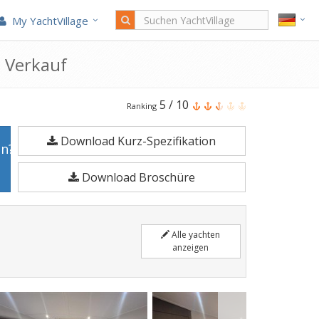
My YachtVillage
 Verkauf
Beneteau
5
/
10
Ranking
Gt
Download Kurz-Spezifikation
41
en?
ist
Download Broschüre
12,67
Meter
Motoryacht
Alle yachten
im
anzeigen
Jahr
2022
gefertigt.