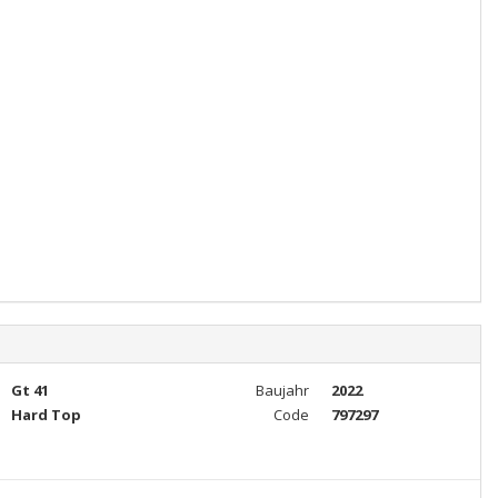
Gt 41
Baujahr
2022
Hard Top
Code
797297