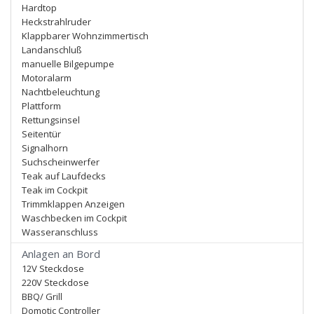
Hardtop
Heckstrahlruder
Klappbarer Wohnzimmertisch
Landanschluß
manuelle Bilgepumpe
Motoralarm
Nachtbeleuchtung
Plattform
Rettungsinsel
Seitentür
Signalhorn
Suchscheinwerfer
Teak auf Laufdecks
Teak im Cockpit
Trimmklappen Anzeigen
Waschbecken im Cockpit
Wasseranschluss
Anlagen an Bord
12V Steckdose
220V Steckdose
BBQ/ Grill
Domotic Controller