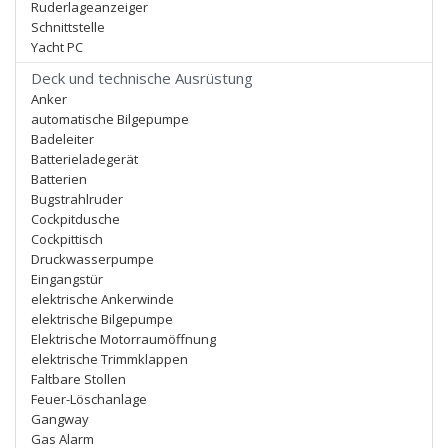
Ruderlageanzeiger
Schnittstelle
Yacht PC
Deck und technische Ausrüstung
Anker
automatische Bilgepumpe
Badeleiter
Batterieladegerät
Batterien
Bugstrahlruder
Cockpitdusche
Cockpittisch
Druckwasserpumpe
Eingangstür
elektrische Ankerwinde
elektrische Bilgepumpe
Elektrische Motorraumöffnung
elektrische Trimmklappen
Faltbare Stollen
Feuer-Löschanlage
Gangway
Gas Alarm