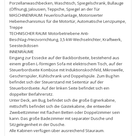
Porzellanwaschbecken, Waschtisch, Spiegelschrank, Bullauge
(Öffnung), Jalousien, Teppiche, Spiegel an der Tür
MASCHINENRAUM: Feuerlöschanlage, Motorisierter
Hebemechanismus für die Motortür, Automatische Lenzpumpe,
Treppe
TECHNISCHER RAUM: Motorbetriebene Anti-
Beschlag-/Heizvorrichtung, 3,5-kW-Wechselrichter, Kraftwerk,
Seesteckdosen
INNENRÄUME
Eingang zur Essecke auf der Backbordseite, bestehend aus
einem großen L-förmigen Sofa mit elektrischem Tisch, auf der
Steuerbordseite Kombüse mit Induktionskochfeld, Mikrowelle,
Geschirrspüler, Kühlschrank und Doppelspüle. Zum Bug hin
befindet sich der Steuerstand mit Seitentür auf der
Steuerbordseite. Auf der linken Seite befindet sich ein
doppelter Beifahrersitz.
Unter Deck, am Bug, befindet sich die große Eignerkabine,
mittschiffs befindet sich die Gästekabine, die entweder
Zweibettzimmer mit flachen Betten oder Doppelzimmer sein
kann. Das große Badezimmer mit separater Dusche und
Sitzgelegenheit in der Dusche.
Alle Kabinen verfügen über ausreichend Stauraum.