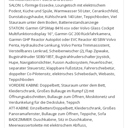
SALON: L-förmige Essecke, Loungetisch mit elektrischem
Podest, Küche und Spüle, Warmwasser 50 Liter, Cerankochfeld,
Dunstabzugshaube, Kühlschrank 140 Liter, Teppichboden, Viel
Stauraum unter dem Boden, Batteriestandsanzeige
STATION: Garmin GPSMap 8416 xsv oder Volvo Glass Cockpit
Multifunktionsdisplay 16", Garmin GC 200 Rückfahrkamera,
Garmin GHP Reactor Autopilot oder EVC Reactor 40 SBW Volvo
Penta, Hydraulische Lenkung, Volvo Penta Trimmassistent,
Verstellbares Lenkrad, Scheibenwischer (2), Flap Zipwake,
Bugstrahlruder SE80/185T, Bugstrahlruderschalter Joystick,
Hupe, Navigationslichter, Fusion Audiosystem, Feuerlöscher,
separater Steuersitz, klappbare Fußstütze, Fahrerschiebetür,
doppelter Co-Pilotensitz, elektrisches Schiebedach, Webasto,
Teppichboden
VORDERE KABINE: Doppelbett, Stauraum unter dem Bett,
Kleiderschrank, Großes Bullauge im Rumpf (2) mit
Öffnungsabschnitten, Bullauge zum Öffnen, Moskitonetz und
Verdunkelung für die Decksluke, Teppich
ATT-KABINE: Einzelbetten/Doppelbett, Kleiderschrank, Großes
Panoramafenster, Bullauge zum Öffnen, Teppiche, Sofa
BADEZIMMER: Duschkabine, Sitz in Duschkabine,
Meerwassertoilette mit elektrischem Abfluss,