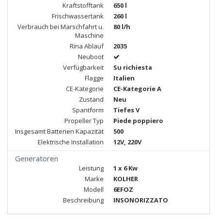
Kraftstofftank
650 l
Frischwassertank
260 l
Verbrauch bei Marschfahrt u.
80 l/h
Maschine
Rina Ablauf
2035
Neuboot
Verfügbarkeit
Su richiesta
Flagge
Italien
CE-Kategorie
CE-Kategorie A
Zustand
Neu
Spantform
Tiefes V
Propeller Typ
Piede poppiero
Insgesamt Batterien Kapazität
500
Elektrische Installation
12V, 220V
Generatoren
Leistung
1 x 6 Kw
Marke
KOLHER
Modell
6EFOZ
Beschreibung
INSONORIZZATO