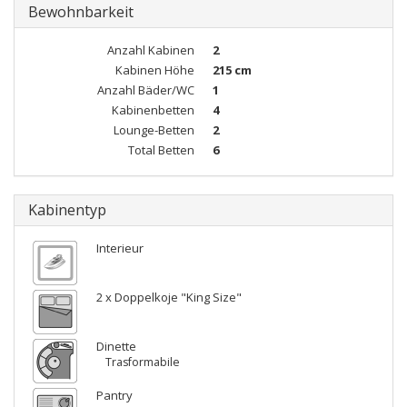
Bewohnbarkeit
Anzahl Kabinen
2
Kabinen Höhe
215 cm
Anzahl Bäder/WC
1
Kabinenbetten
4
Lounge-Betten
2
Total Betten
6
Kabinentyp
Interieur
2 x Doppelkoje "King Size"
Dinette
Trasformabile
Pantry