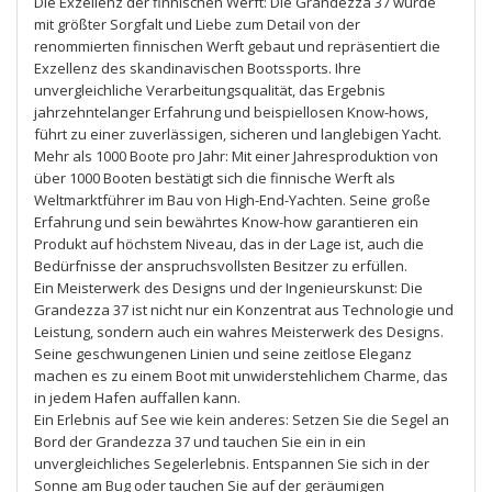
Die Exzellenz der finnischen Werft: Die Grandezza 37 wurde
mit größter Sorgfalt und Liebe zum Detail von der
renommierten finnischen Werft gebaut und repräsentiert die
Exzellenz des skandinavischen Bootssports. Ihre
unvergleichliche Verarbeitungsqualität, das Ergebnis
jahrzehntelanger Erfahrung und beispiellosen Know-hows,
führt zu einer zuverlässigen, sicheren und langlebigen Yacht.
Mehr als 1000 Boote pro Jahr: Mit einer Jahresproduktion von
über 1000 Booten bestätigt sich die finnische Werft als
Weltmarktführer im Bau von High-End-Yachten. Seine große
Erfahrung und sein bewährtes Know-how garantieren ein
Produkt auf höchstem Niveau, das in der Lage ist, auch die
Bedürfnisse der anspruchsvollsten Besitzer zu erfüllen.
Ein Meisterwerk des Designs und der Ingenieurskunst: Die
Grandezza 37 ist nicht nur ein Konzentrat aus Technologie und
Leistung, sondern auch ein wahres Meisterwerk des Designs.
Seine geschwungenen Linien und seine zeitlose Eleganz
machen es zu einem Boot mit unwiderstehlichem Charme, das
in jedem Hafen auffallen kann.
Ein Erlebnis auf See wie kein anderes: Setzen Sie die Segel an
Bord der Grandezza 37 und tauchen Sie ein in ein
unvergleichliches Segelerlebnis. Entspannen Sie sich in der
Sonne am Bug oder tauchen Sie auf der geräumigen