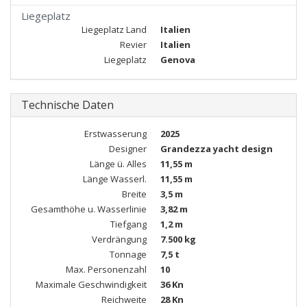
Liegeplatz
Liegeplatz Land
Italien
Revier
Italien
Liegeplatz
Genova
Technische Daten
Erstwasserung
2025
Designer
Grandezza yacht design
Länge ü. Alles
11,55 m
Länge Wasserl.
11,55 m
Breite
3,5 m
Gesamthöhe u. Wasserlinie
3,82 m
Tiefgang
1,2 m
Verdrängung
7.500 kg
Tonnage
7,5 t
Max. Personenzahl
10
Maximale Geschwindigkeit
36 Kn
Reichweite
28 Kn