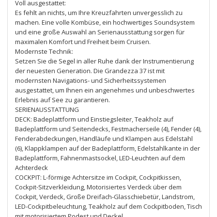
Voll ausgestattet:
Es fehlt an nichts, um Ihre Kreuzfahrten unvergesslich zu
machen. Eine volle Kombüse, ein hochwertiges Soundsystem
und eine große Auswahl an Serienausstattung sorgen für
maximalen Komfort und Freiheit beim Cruisen.
Modernste Technik:
Setzen Sie die Segel in aller Ruhe dank der Instrumentierung
der neuesten Generation. Die Grandezza 37 ist mit
modernsten Navigations- und Sicherheitssystemen
ausgestattet, um Ihnen ein angenehmes und unbeschwertes
Erlebnis auf See zu garantieren.
SERIENAUSSTATTUNG
DECK: Badeplattform und Einstiegsleiter, Teakholz auf
Badeplattform und Seitendecks, Festmacherseile (4), Fender (4),
Fenderabdeckungen, Handläufe und Klampen aus Edelstahl
(6), Klappklampen auf der Badeplattform, Edelstahlkante in der
Badeplattform, Fahnenmastsockel, LED-Leuchten auf dem
Achterdeck
COCKPIT: L-förmige Achtersitze im Cockpit, Cockpitkissen,
Cockpit-Sitzverkleidung, Motorisiertes Verdeck über dem
Cockpit, Verdeck, Große Dreifach-Glasschiebetür, Landstrom,
LED-Cockpitbeleuchtung, Teakholz auf dem Cockpitboden, Tisch
mit motorisiertem Podest und Deckel