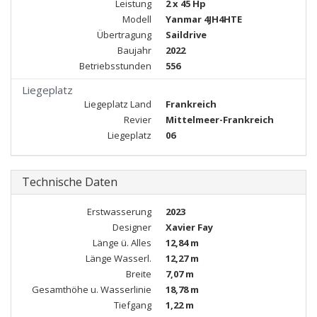
Leistung
2 x 45 Hp
Modell
Yanmar 4JH4HTE
Übertragung
Saildrive
Baujahr
2022
Betriebsstunden
556
Liegeplatz
Liegeplatz Land
Frankreich
Revier
Mittelmeer-Frankreich
Liegeplatz
06
Technische Daten
Erstwasserung
2023
Designer
Xavier Fay
Länge ü. Alles
12,84 m
Länge Wasserl.
12,27 m
Breite
7,07 m
Gesamthöhe u. Wasserlinie
18,78 m
Tiefgang
1,22 m