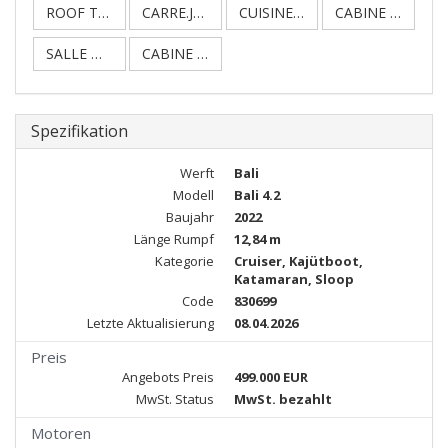
ROOF TOP.JPG
CARRE.JPG
CUISINE.JPG
CABINE PROPRIETAIRE.JPG
SALLE DE BAIN PROPRIETAIRE.JPG
CABINE AVANT TRIBORD.JPG
Spezifikation
Werft
Bali
Modell
Bali 4.2
Baujahr
2022
Länge Rumpf
12,84 m
Kategorie
Cruiser, Kajütboot,
Katamaran, Sloop
Code
830699
Letzte Aktualisierung
08.04.2026
Preis
Angebots Preis
499.000 EUR
MwSt. Status
MwSt. bezahlt
Motoren