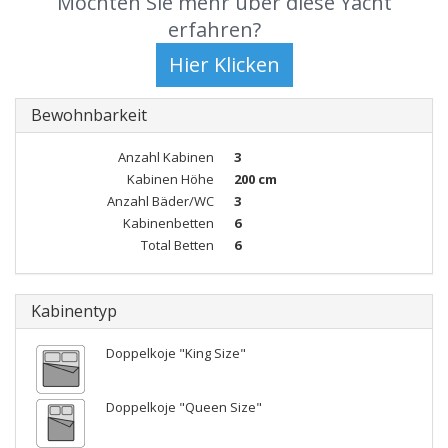
Möchten Sie mehr über diese Yacht
erfahren?
Bewohnbarkeit
Anzahl Kabinen
3
Kabinen Höhe
200 cm
Anzahl Bäder/WC
3
Kabinenbetten
6
Total Betten
6
Kabinentyp
Doppelkoje "King Size"
Doppelkoje "Queen Size"