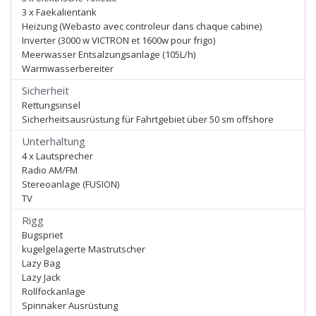
3 x Faekalientank
Heizung (Webasto avec controleur dans chaque cabine)
Inverter (3000 w VICTRON et 1600w pour frigo)
Meerwasser Entsalzungsanlage (105L/h)
Warmwasserbereiter
Sicherheit
Rettungsinsel
Sicherheitsausrüstung für Fahrtgebiet über 50 sm offshore
Unterhaltung
4 x Lautsprecher
Radio AM/FM
Stereoanlage (FUSION)
TV
Rigg
Bugspriet
kugelgelagerte Mastrutscher
Lazy Bag
Lazy Jack
Rollfockanlage
Spinnaker Ausrüstung