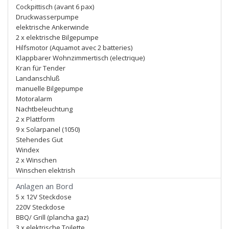
Cockpittisch (avant 6 pax)
Druckwasserpumpe
elektrische Ankerwinde
2 x elektrische Bilgepumpe
Hilfsmotor (Aquamot avec 2 batteries)
Klappbarer Wohnzimmertisch (electrique)
Kran für Tender
Landanschluß
manuelle Bilgepumpe
Motoralarm
Nachtbeleuchtung
2 x Plattform
9 x Solarpanel (1050)
Stehendes Gut
Windex
2 x Winschen
Winschen elektrish
Anlagen an Bord
5 x 12V Steckdose
220V Steckdose
BBQ/ Grill (plancha gaz)
3 x elektrische Toilette