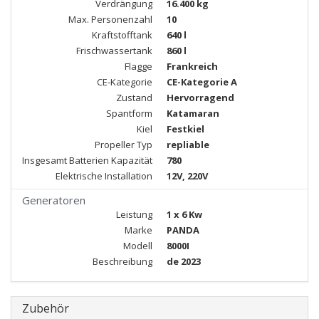
Verdrängung
16.400 kg
Max. Personenzahl
10
Kraftstofftank
640 l
Frischwassertank
860 l
Flagge
Frankreich
CE-Kategorie
CE-Kategorie A
Zustand
Hervorragend
Spantform
Katamaran
Kiel
Festkiel
Propeller Typ
repliable
Insgesamt Batterien Kapazität
780
Elektrische Installation
12V, 220V
Generatoren
Leistung
1 x 6 Kw
Marke
PANDA
Modell
8000I
Beschreibung
de 2023
Zubehör