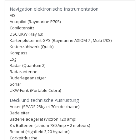
Navigation elektronische Instrumentation
AIS
Autopilot (Raymarine P70S)
Copilotensitz
DSC UKW (Ray 63)
Kartenplotter mit GPS (Raymarine AXIOM 7 , Multi I70S)
Kettenzählwerk (Quick)
Kompass
Log
Radar (Quantum 2)
Radarantenne
Ruderlageanzeiger
Sonar
UKW-Funk (Portable Cobra)
Deck und technische Ausrüstung
Anker (SPADE 25kg et 70m de chaine)
Badeleiter
Batterieladegerät (Victron 120 amp)
3 x Batterien (Lithium 780 Amp + 2 moteurs)
Beiboot (Highfield 3,20 hypalon)
Cockpitdusche