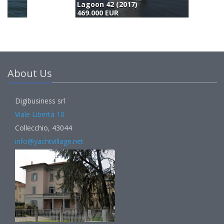
Lagoon 42 (2017)
L
469.000 EUR
5
About Us
Digibusiness srl
Viale Libertà 10
Collecchio, 43044
info@yachtvillage.net