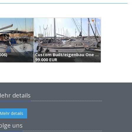
006)
Custom Built/eigenbau One Off Motorsailer (1992)
99.000 EUR
1
ehr details
Mehr details
olge uns