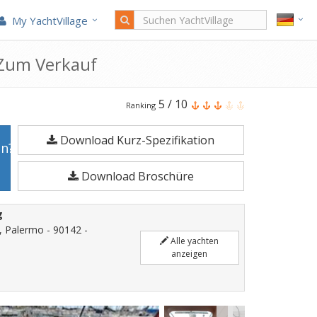
My YachtVillage
 Zum Verkauf
Beneteau
5
/
10
Ranking
First
Download Kurz-Spezifikation
44.7
en?
ist
Download Broschüre
13,37
Meter
g
Segelyacht
, Palermo - 90142 -
im
Alle yachten
anzeigen
Jahr
2004
gefertigt.