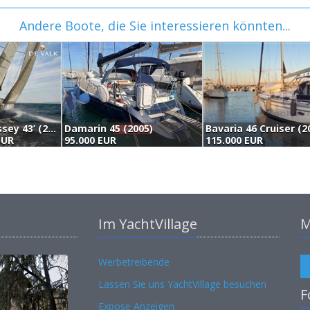
Andere Boote, die Sie interessieren könnten...
Jeanneau Sun Odyssey 43’ (2004)
Damarin 45 (2005)
Bavaria 46 Cruiser (2
EUR
95.000 EUR
115.000 EUR
Im YachtVillage
M
Werbetreibende
Lassen Sie uns YachtVillage besuchen
F
Expose Anzeigen