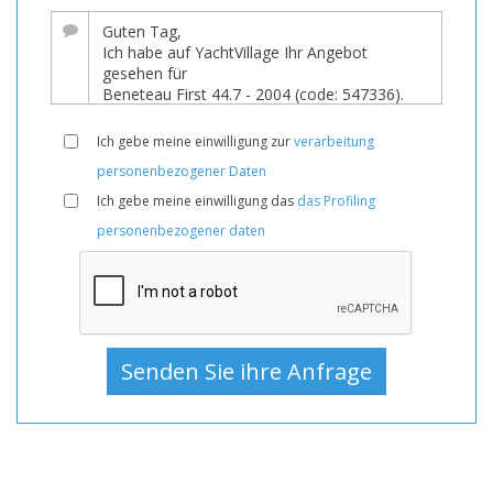
Verkauf,
Boote
Gebraucht,
Segelyacht
Zum
Ich gebe meine einwilligung zur
verarbeitung
Verkauf,
personenbezogener Daten
Segelyacht
Ich gebe meine einwilligung das
das Profiling
Gebraucht,
personenbezogener daten
Segelyachten
Zum
Verkauf,
Segelyachten
Gebraucht,