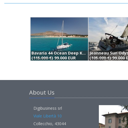
Bavaria 44 Ocean Deep Keel (2003)
(
115.000 €
) 99.000 EUR
(
105.000 €
) 99.000 
About Us
Digibusiness srl
Viale Libertà 10
Collecchio, 43044