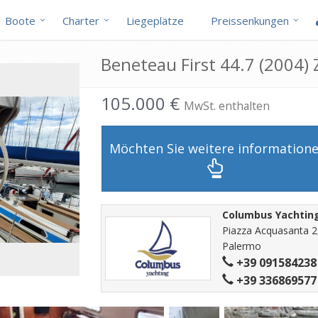
Boote
Charter
Liegeplätze
Preissenkungen
Beneteau First 44.7 (2004)
105.000 €
MwSt. enthalten
Möchten Sie weitere information
Columbus Yachtin
Piazza Acquasanta 2
Palermo
+39 091584238
+39 336869577