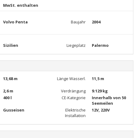
MwSt. enthalten
Volvo Penta
Baujahr
2004
Sizilien
Liegeplatz
Palermo
13,68 m
Länge Wasserl.
11,5 m
2,6 m
Verdrängung
9.129 kg
400 l
CE-Kategorie
Innerhalb von 50
Seemeilen
Gusseisen
Elektrische
12V, 220V
Installation