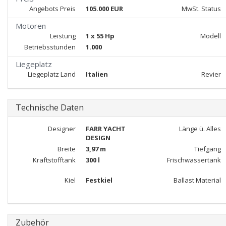
Angebots Preis
105.000 EUR
MwSt. Status
Motoren
Leistung
1 x 55 Hp
Modell
Betriebsstunden
1.000
Liegeplatz
Liegeplatz Land
Italien
Revier
Technische Daten
Designer
FARR YACHT
Länge ü. Alles
DESIGN
Breite
3,97 m
Tiefgang
Kraftstofftank
300 l
Frischwassertank
Kiel
Festkiel
Ballast Material
Zubehör