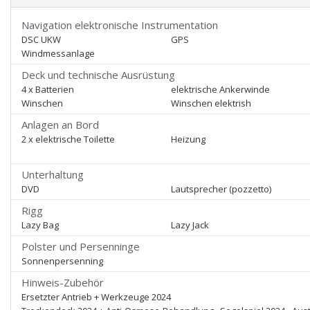
Navigation elektronische Instrumentation
DSC UKW
GPS
Windmessanlage
Deck und technische Ausrüstung
4 x Batterien
elektrische Ankerwinde
Winschen
Winschen elektrish
Anlagen an Bord
2 x elektrische Toilette
Heizung
Unterhaltung
DVD
Lautsprecher (pozzetto)
Rigg
Lazy Bag
Lazy Jack
Polster und Persenninge
Sonnenpersenning
Hinweis-Zubehör
Ersetzter Antrieb + Werkzeuge 2024