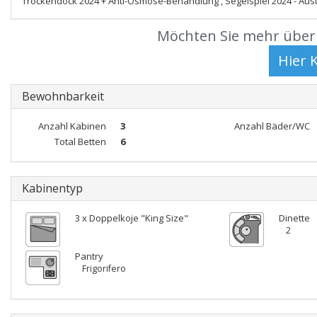
Trockendock 2024 + Anti-Osmose-Behandlung , Segelspiel 2024 - Aust
Möchten Sie mehr über 
Bewohnbarkeit
Anzahl Kabinen
3
Anzahl Bäder/WC
Total Betten
6
Kabinentyp
3 x Doppelkoje "King Size"
Dinette
2
Pantry
Frigorifero