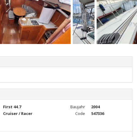
First 44.7
Baujahr
2004
Cruiser / Racer
Code
547336