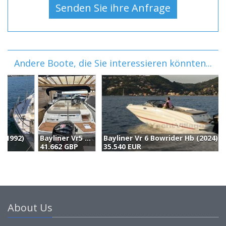
Andere Boote, die Sie interessieren könnten...
Bayliner Vr5 Cu (2022)
Bayliner Vr 6 Bowrider Hb (2024)
41.662 GBP
35.540 EUR
3
About Us