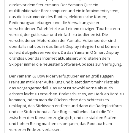
direkt vor dem Steuermann. Der Yamarin Q ist ein
multifunktionaler Bordcomputer und ein Infotainmentsystem,
das die Instrumente des Bootes, elektronische Karten,
Bedienungsanleitungen und die Verwaltung vieler
verschiedener Zubehörteile auf einem einzigen Touchscreen
vereint, der gut lesbar und einfach zu bedienen ist. Die
verschiedenen Motordaten der Yamaha-Außenborder sind
ebenfalls nahtlos in das Smart-Display integriert und können
so leicht abgelesen werden. Da das Yamarin Q Smart Display
drahtlos über das Internet aktualisiert wird, stehen dem
Skipper immer die neuesten Software-Updates zur Verfügung.
Der Yamarin 63 Bow Rider verfügt über einen großzügigen
Freiraum mit klarer Aufteilung und bietet damit mehr Platz als
das Vorgängermodell. Das Boot ist sowohl vorne als auch
achtern leicht zu erreichen. Praktisch ist es, am Heck an Bord zu
kommen, indem man die Rückenlehne des Achtersitzes
umklappt, das Sitzkissen entfernt und dann die Badeplattform
und die Stufen benutzt. Der Bug ist mühelos durch die Tür
zwischen den Konsolen zugänglich, und die stabilen Stufen
und hohen Reling machen es bequem, das Boot auch am
vorderen Ende zu verlassen.