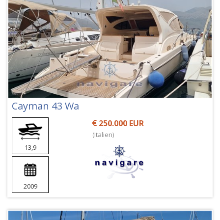
Cayman 43 Wa
250.000 EUR
(Italien)
13,9
2009