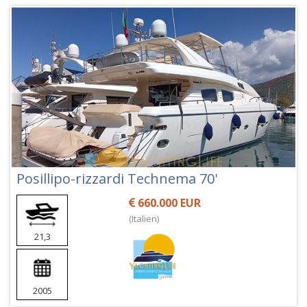
Posillipo-rizzardi Technema 70'
660.000 EUR
(Italien)
21,3
2005