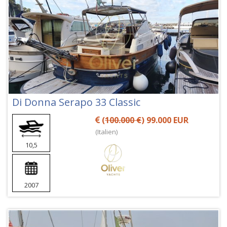
Di Donna Serapo 33 Classic
(
100.000 €
) 99.000 EUR
(Italien)
10,5
2007