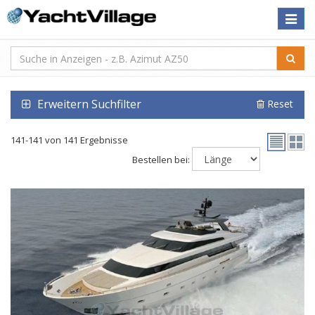
Toggle
naviga
Erweitern Suchfilter
Reset
141-141 von 141 Ergebnisse
Bestellen bei: