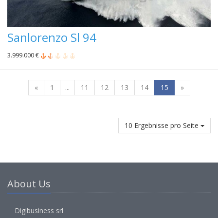
Sanlorenzo Sl 94
3.999.000 €
«
1
...
11
12
13
14
15
»
10 Ergebnisse pro Seite
About Us
Digibusiness srl