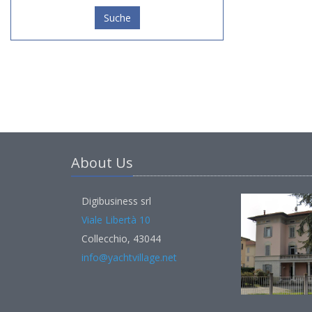
Suche
About Us
Digibusiness srl
Viale Libertà 10
Collecchio, 43044
info@yachtvillage.net