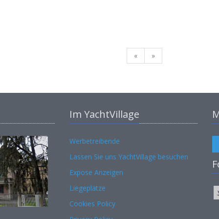
«
»
Im YachtVillage
M
Werbetreibende
Lassen Sie uns YachtVillage besuchen
F
Expose Anzeigen
Liegeplätze
Cookies Policy