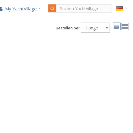
My YachtVillage
Bestellen bei: