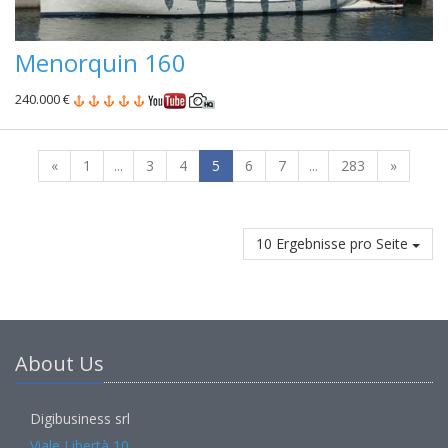
Menorquin 160
240.000 €
«
1
...
3
4
5
6
7
...
283
»
10 Ergebnisse pro Seite
About Us
Digibusiness srl
Viale Libertà 10