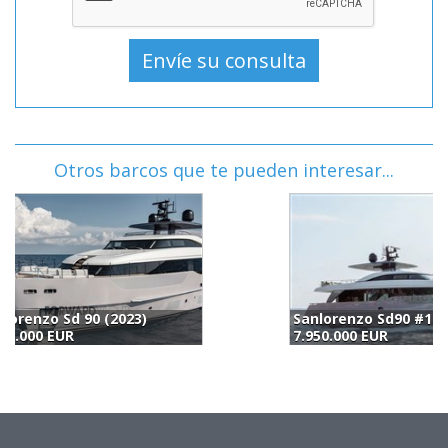
Otros barcos que te pueden interesar...
Sanlorenzo Sd90 #119 (2023)
7.950.000 EUR
7