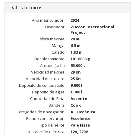
Datos técnicos
Año matriculación
2024
Diseñador
Zuccon International
Project
Eslora máxima
28 m
Manga
6,5 m
Calado
1,93 m
Desplazamiento
101.000 kg
Arqueo (t.r.b.)
95.000 t
Velocidad máxima
29 Kn
Velocidad de crucero
25 Kn
Depósito de combustible
9.000 l
Depósito de agua
1.700 l
Caducidad de Rina
Assente
Bandera
Cook
Categorías de navegación
A - Oceánica
Estado conservaciòn
Excelente
Tipo de hélice
Pale Fisse
Instalación eléctrica
12V, 220V