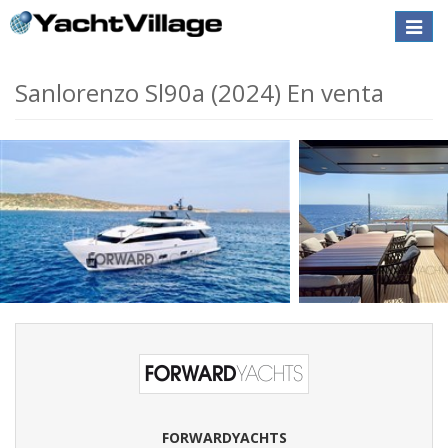
Toggle
naviga
Sanlorenzo Sl90a (2024) En venta
FORWARDYACHTS