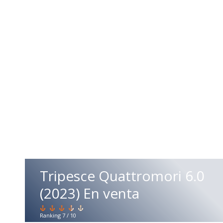
Tripesce Quattromori 6.0
(2023) En venta
El
Ranking
7
/
10