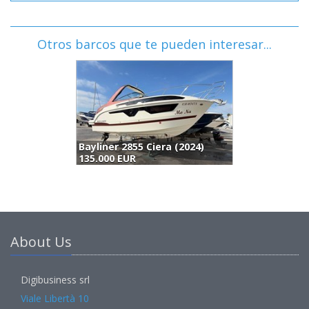
Otros barcos que te pueden interesar...
Bayliner 2855 Ciera (2024)
135.000 EUR
1
About Us
Digibusiness srl
Viale Libertà 10