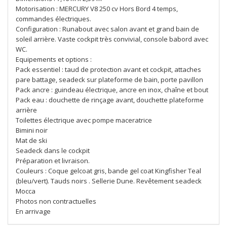
Motorisation : MERCURY V8 250 cv Hors Bord 4 temps,
commandes électriques.
Configuration : Runabout avec salon avant et grand bain de
soleil arrière. Vaste cockpit très convivial, console babord avec
WC.
Equipements et options :
Pack essentiel : taud de protection avant et cockpit, attaches
pare battage, seadeck sur plateforme de bain, porte pavillon
Pack ancre : guindeau électrique, ancre en inox, chaîne et bout
Pack eau : douchette de rinçage avant, douchette plateforme
arrière
Toilettes électrique avec pompe maceratrice
Bimini noir
Mat de ski
Seadeck dans le cockpit
Préparation et livraison.
Couleurs : Coque gelcoat gris, bande gel coat Kingfisher Teal
(bleu/vert). Tauds noirs . Sellerie Dune. Revêtement seadeck
Mocca
Photos non contractuelles
En arrivage