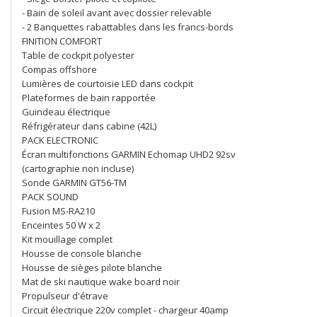
- Bain de soleil avant avec dossier relevable
- 2 Banquettes rabattables dans les francs-bords
FINITION COMFORT
Table de cockpit polyester
Compas offshore
Lumières de courtoisie LED dans cockpit
Plateformes de bain rapportée
Guindeau électrique
Réfrigérateur dans cabine (42L)
PACK ELECTRONIC
Écran multifonctions GARMIN Echomap UHD2 92sv
(cartographie non incluse)
Sonde GARMIN GT56-TM
PACK SOUND
Fusion MS-RA210
Enceintes 50 W x 2
Kit mouillage complet
Housse de console blanche
Housse de sièges pilote blanche
Mat de ski nautique wake board noir
Propulseur d'étrave
Circuit électrique 220v complet - chargeur 40amp