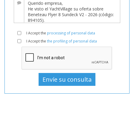
YachtVillage.net.
Barco,
Barcos,
Barco
I Accept the
processing of personal data
En
I Accept the
the profiling of personal data
venta,
Barcos
Nuevo,
Barco
a
motor
En
venta,
Barco
a
motor