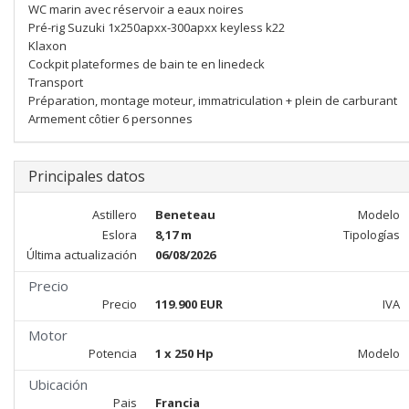
WC marin avec réservoir a eaux noires
Pré-rig Suzuki 1x250apxx-300apxx keyless k22
Klaxon
Cockpit plateformes de bain te en linedeck
Transport
Préparation, montage moteur, immatriculation + plein de carburant
Armement côtier 6 personnes
Principales datos
Astillero
Beneteau
Modelo
Eslora
8,17 m
Tipologías
Última actualización
06/08/2026
Precio
Precio
119.900 EUR
IVA
Motor
Potencia
1 x 250 Hp
Modelo
Ubicación
Pais
Francia