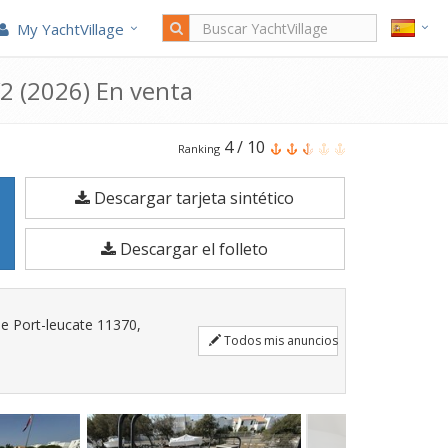
My YachtVillage
2 (2026) En venta
El
4
/
10
Ranking
Beneteau
Descargar tarjeta sintético
Flyer
8
Descargar el folleto
Sundeck
V2
es
e Port-leucate 11370,
un
Todos mis anuncios
Barco
a
motor