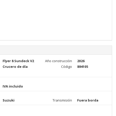
Flyer 8 Sundeck V2
Año construcciòn
2026
Crucero de día
Código
894105
IVA incluido
Suzuki
Transmisión
Fuera borda