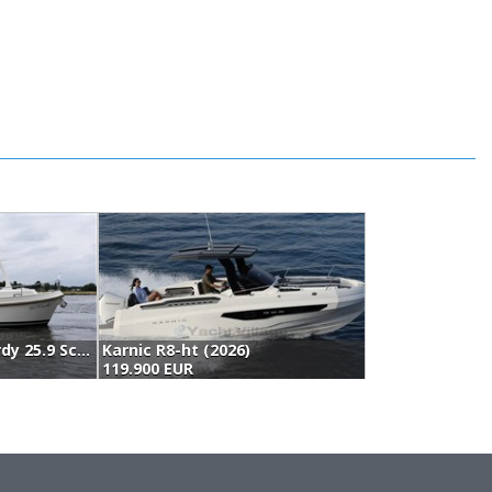
Linssen Grand Sturdy 25.9 Scf (2011)
Karnic R8-ht (2026)
119.900 EUR
1