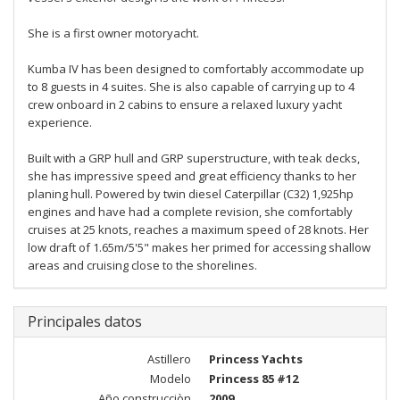
She is a first owner motoryacht.
Kumba IV has been designed to comfortably accommodate up
to 8 guests in 4 suites. She is also capable of carrying up to 4
crew onboard in 2 cabins to ensure a relaxed luxury yacht
experience.
Built with a GRP hull and GRP superstructure, with teak decks,
she has impressive speed and great efficiency thanks to her
planing hull. Powered by twin diesel Caterpillar (C32) 1,925hp
engines and have had a complete revision, she comfortably
cruises at 25 knots, reaches a maximum speed of 28 knots. Her
low draft of 1.65m/5'5" makes her primed for accessing shallow
areas and cruising close to the shorelines.
Principales datos
Astillero
Princess Yachts
Modelo
Princess 85 #12
Año construcciòn
2009