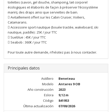
toilettes (savon, gel douche, shampoing, lait corporel
écologiques et élaborés de façon à préserver l’écosystème
marin), des draps ainsi que serviettes de bain.
 Avitaillement offert sur les Cabin Cruiser, Voiliers,
Catamarans.
 Accessoire sport nautique (bouée tractée, wakeboard, ski
nautique, paddle) : 25€ / jour TTC
 Sueblue : 45€ / jour TTC
 Seabob : 360€ / jour TTC
Pour toute autre demande, n’hésitez pas à nous contacter.
Principales datos
Astillero
Beneteau
Modelo
Antares 9 OB
Año construcciòn
2023
Eslora
9,12 m
Código
841953
Última actualización
07/08/2026