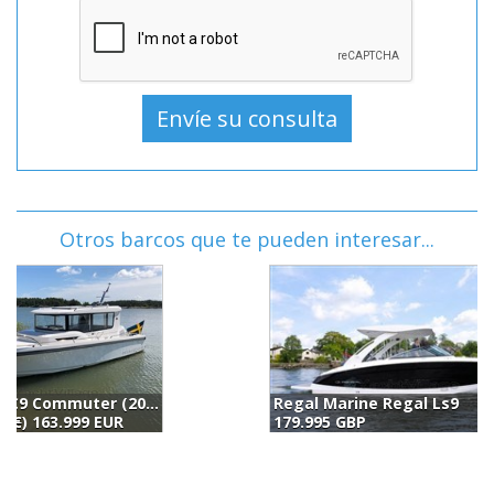
Otros barcos que te pueden interesar...
Regal Marine Regal Ls9
R
179.995 GBP
1