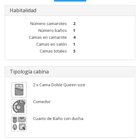
Habitalidad
Número camarotes
2
Número baños
1
Camas en camarote
4
Camas en salón
1
Camas totales
5
Tipología cabina
2 x Cama Doble Queen size
Comedor
Cuarto de Baño con ducha