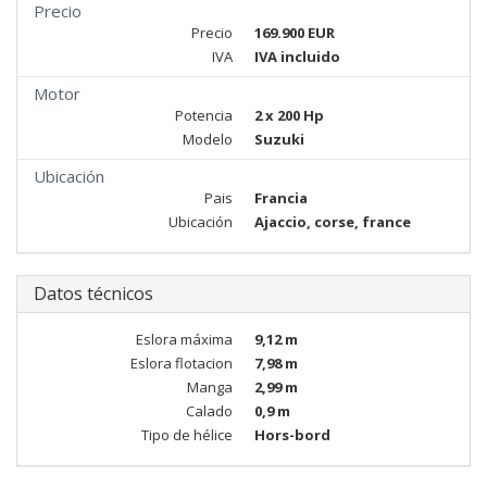
Precio
Precio
169.900 EUR
IVA
IVA incluido
Motor
Potencia
2 x 200 Hp
Modelo
Suzuki
Ubicación
Pais
Francia
Ubicación
Ajaccio, corse, france
Datos técnicos
Eslora máxima
9,12 m
Eslora flotacion
7,98 m
Manga
2,99 m
Calado
0,9 m
Tipo de hélice
Hors-bord