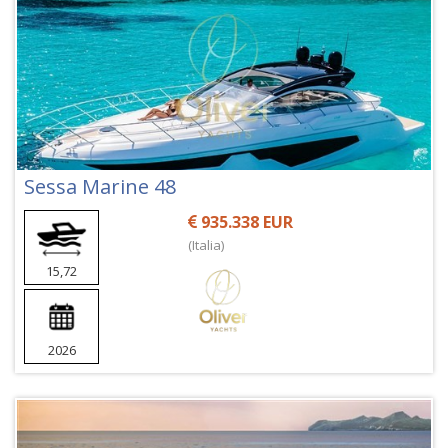
Sessa Marine 48
935.338 EUR
(Italia)
15,72
2026