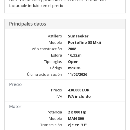
facturable incluido en el precio
Principales datos
Astillero
Sunseeker
Modelo
Portofino 53 Mkii
Año construcciòn
2008
Eslora
16,32 m
Tipologías
Open
Código
891628
Última actualización
11/02/2026
Precio
Precio
430.000 EUR
IVA
IVA incluido
Motor
Potencia
2 x 800 Hp
Modelo
MAN 800
Transmisión
eje en "U"