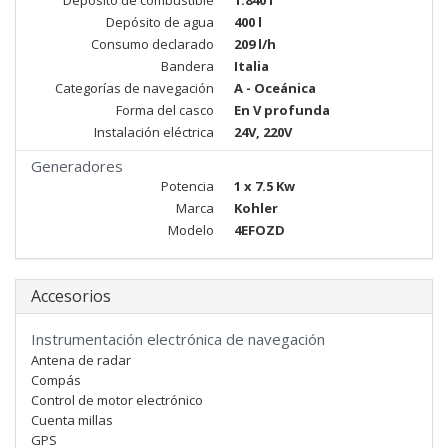
Depósito de combustible
1.840 l
Depósito de agua
400 l
Consumo declarado
209 l/h
Bandera
Italia
Categorías de navegación
A - Oceánica
Forma del casco
En V profunda
Instalación eléctrica
24V, 220V
Generadores
Potencia
1 x 7.5 Kw
Marca
Kohler
Modelo
4EFOZD
Accesorios
Instrumentación electrónica de navegación
Antena de radar
Compás
Control de motor electrónico
Cuenta millas
GPS