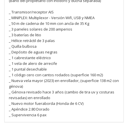
(Baño del propietario con inodoro y ducha separada)
_ Transmisor/receptor AIS
_ MINIPLEX: Multiplexor - Versión Wifi, USB y NMEA
_ 50 m de cadena de 10 mm con ancla de 35 Kg
_ 3 paneles solares de 200 amperios
_ 3 baterías de litio
_ Hélice retráctil de 3 palas
_ Quilla bulbosa
_ Depósito de aguas negras
_ 1 cabrestante eléctrico
_ 1 vela de alero de arrecife
_ 1 puntal desechable
_ 1 código cero con cantos rodados (superficie 160 m2)
_ Nueva vela mayor (2023) en enrollador, (superficie 138 m2 con
génova)
_ Génova revisado hace 3 años (cambio de tira uv y costuras
revisadas) en enrollado
_ Nuevo motor fueraborda (Honda de 6 CV)
_ Apéndice 2.80 Dorado
_ Supervivencia 6 pax