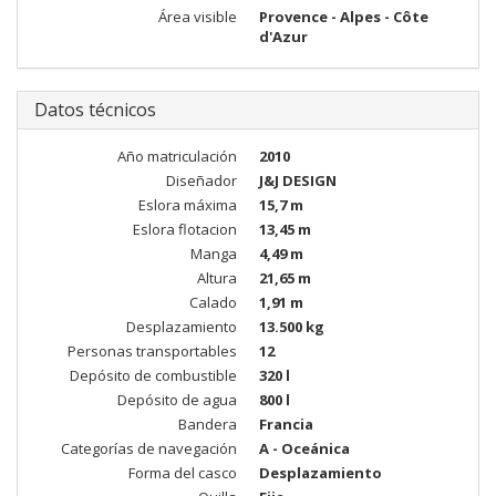
Área visible
Provence - Alpes - Côte
d'Azur
Datos técnicos
Año matriculación
2010
Diseñador
J&J DESIGN
Eslora máxima
15,7 m
Eslora flotacion
13,45 m
Manga
4,49 m
Altura
21,65 m
Calado
1,91 m
Desplazamiento
13.500 kg
Personas transportables
12
Depósito de combustible
320 l
Depósito de agua
800 l
Bandera
Francia
Categorías de navegación
A - Oceánica
Forma del casco
Desplazamiento