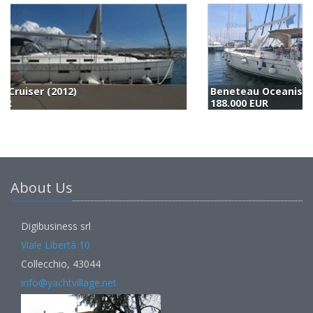
Beneteau Oceanis 48 (2015)
Jeanneau Sun Odyssey 50 Ds (2011)
188.000 EUR
199.000 EUR
2
About Us
Digibusiness srl
Viale Libertà 10
Collecchio, 43044
info@yachtvillage.net