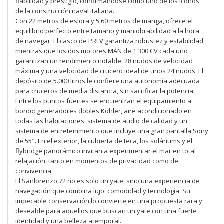
fiabilidad y prestigio, confirmándose como uno de los iconos
de la construcción naval italiana.
Con 22 metros de eslora y 5,60 metros de manga, ofrece el
equilibrio perfecto entre tamaño y maniobrabilidad a la hora
de navegar. El casco de PRFV garantiza robustez y estabilidad,
mientras que los dos motores MAN de 1.300 CV cada uno
garantizan un rendimiento notable: 28 nudos de velocidad
máxima y una velocidad de crucero ideal de unos 24 nudos. El
depósito de 5.000 litros le confiere una autonomía adecuada
para cruceros de media distancia, sin sacrificar la potencia.
Entre los puntos fuertes se encuentran el equipamiento a
bordo: generadores dobles Kohler, aire acondicionado en
todas las habitaciones, sistema de audio de calidad y un
sistema de entretenimiento que incluye una gran pantalla Sony
de 55". En el exterior, la cubierta de teca, los soláriums y el
flybridge panorámico invitan a experimentar el mar en total
relajación, tanto en momentos de privacidad como de
convivencia.
El Sanlorenzo 72 no es solo un yate, sino una experiencia de
navegación que combina lujo, comodidad y tecnología. Su
impecable conservación lo convierte en una propuesta rara y
deseable para aquellos que buscan un yate con una fuerte
identidad y una belleza atemporal.