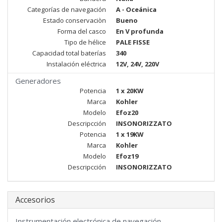
Categorías de navegación
A - Oceánica
Estado conservaciòn
Bueno
Forma del casco
En V profunda
Tipo de hélice
PALE FISSE
Capacidad total baterías
340
Instalación eléctrica
12V, 24V, 220V
Generadores
Potencia
1 x 20KW
Marca
Kohler
Modelo
Efoz20
Descripcción
INSONORIZZATO
Potencia
1 x 19KW
Marca
Kohler
Modelo
Efoz19
Descripcción
INSONORIZZATO
Accesorios
Instrumentación electrónica de navegación