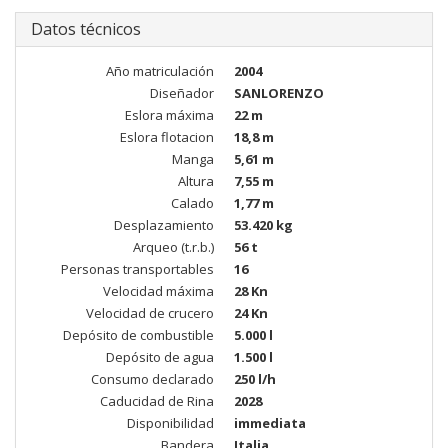
Datos técnicos
Año matriculación
2004
Diseñador
SANLORENZO
Eslora máxima
22 m
Eslora flotacion
18,8 m
Manga
5,61 m
Altura
7,55 m
Calado
1,77 m
Desplazamiento
53.420 kg
Arqueo (t.r.b.)
56 t
Personas transportables
16
Velocidad máxima
28 Kn
Velocidad de crucero
24 Kn
Depósito de combustible
5.000 l
Depósito de agua
1.500 l
Consumo declarado
250 l/h
Caducidad de Rina
2028
Disponibilidad
immediata
Bandera
Italia