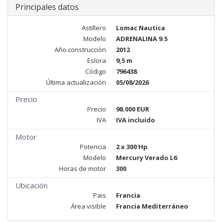
Principales datos
Astillero
Lomac Nautica
Modelo
ADRENALINA 9.5
Año construcciòn
2012
Eslora
9,5 m
Código
796438
Última actualización
05/08/2026
Precio
Precio
98.000 EUR
IVA
IVA incluido
Motor
Potencia
2 x 300 Hp
Modelo
Mercury Verado L6
Horas de motor
300
Ubicación
Pais
Francia
Área visible
Francia Mediterráneo