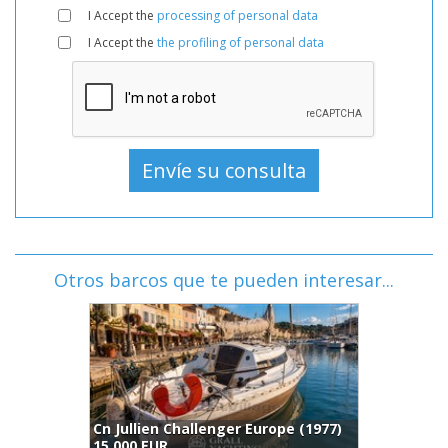
I Accept the
processing of personal data
I Accept the
the profiling of personal data
Otros barcos que te pueden interesar...
Jeanneau Sun Way 27 (1991)
B
14.950 EUR
1