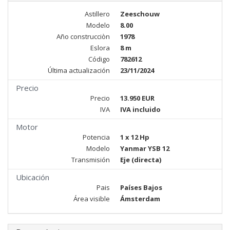
Astillero
Zeeschouw
Modelo
8.00
Año construcciòn
1978
Eslora
8 m
Código
782612
Última actualización
23/11/2024
Precio
Precio
13.950 EUR
IVA
IVA incluido
Motor
Potencia
1 x 12 Hp
Modelo
Yanmar YSB 12
Transmisión
Eje (directa)
Ubicación
Pais
Países Bajos
Área visible
Ámsterdam