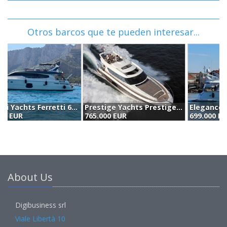
Otros barcos que te pueden interesar...
Prestige Yachts Prestige 620 S (2012)
Elegance Yachts Elegance 64 Garage (2008)
765.000 EUR
699.000 EUR
7
About Us
Digibusiness srl
Viale Libertà 10