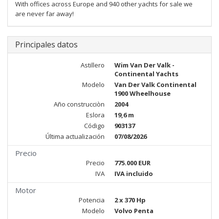
With offices across Europe and 940 other yachts for sale we
are never far away!
Principales datos
Astillero
Wim Van Der Valk -
Continental Yachts
Modelo
Van Der Valk Continental
1900 Wheelhouse
Año construcciòn
2004
Eslora
19,6 m
Código
903137
Última actualización
07/08/2026
Precio
Precio
775.000 EUR
IVA
IVA incluido
Motor
Potencia
2 x 370 Hp
Modelo
Volvo Penta