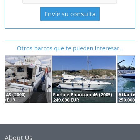
Otros barcos que te pueden interesar...
Fairline Phantom 46 (2005)
Atlantis 50 (2008)
A
249.000 EUR
250.000 EUR
2
About Us