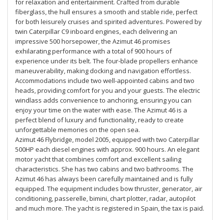
for relaxation and entertainment. Crafted from durable
fiberglass, the hull ensures a smooth and stable ride, perfect
for both leisurely cruises and spirited adventures. Powered by
twin Caterpillar C9 inboard engines, each delivering an
impressive 500 horsepower, the Azimut 46 promises
exhilarating performance with a total of 900 hours of
experience under its belt. The four-blade propellers enhance
maneuverability, making docking and navigation effortless.
Accommodations include two well-appointed cabins and two
heads, providing comfort for you and your guests. The electric
windlass adds convenience to anchoring, ensuring you can
enjoy your time on the water with ease. The Azimut 46 is a
perfect blend of luxury and functionality, ready to create
unforgettable memories on the open sea.
Azimut 46 Flybridge, model 2005, equipped with two Caterpillar
500HP each diesel engines with approx. 900 hours. An elegant
motor yacht that combines comfort and excellent sailing
characteristics. She has two cabins and two bathrooms. The
Azimut 46 has always been carefully maintained and is fully
equipped. The equipment includes bow thruster, generator, air
conditioning, passerelle, bimini, chart plotter, radar, autopilot
and much more. The yacht is registered in Spain, the tax is paid.