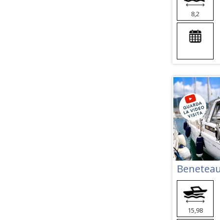
8,2
Beneteau
15,98