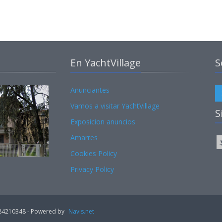
En YachtVillage
S
Anunciantes
Vamos a visitar YachtVillage
S
Exposicion anuncios
Amarres
Cookies Policy
Privacy Policy
02184210348 - Powered by
Navis.net