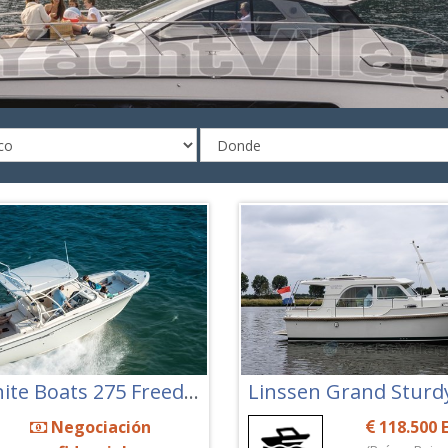
Grady White Boats 275 Freedom
Linssen Grand Sturdy
Negociación
118.500 