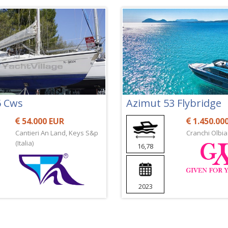
6 Cws
Azimut 53 Flybridge
54.000 EUR
1.450.00
Cantieri An Land, Keys S&p
Cranchi Olbia (
(Italia)
16,78
2023