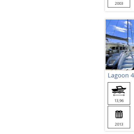
2003
Lagoon 4
13,96
2013