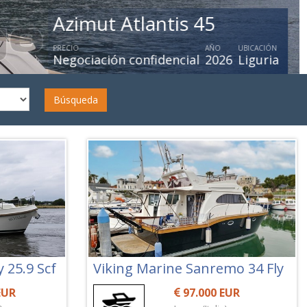
Azimut 66 Flybridge My 2019
PRECIO
AÑO
UBICACIÓN
Negociación confidencial
2020
Italia
Búsqueda
 25.9 Scf
Viking Marine Sanremo 34 Fly
EUR
97.000 EUR