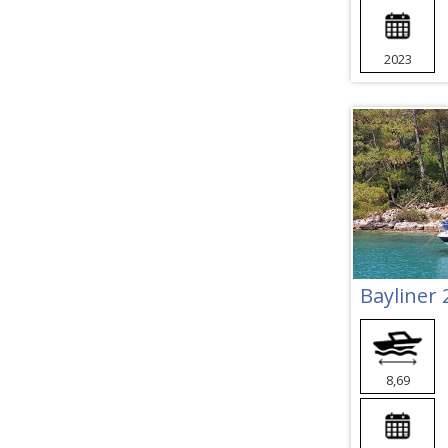
2023
Bayliner 
8,69