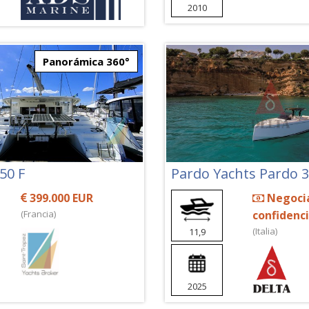
2010
Panorámica 360°
50 F
Pardo Yachts Pardo 
399.000 EUR
Negoci
(Francia)
confidenci
(Italia)
11,9
2025