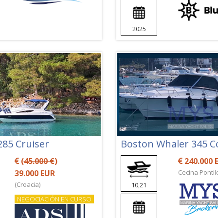
2025
285 Cruiser
Boston Whaler 345 
(
45.000 €
)
240.000 
39.000 EUR
Cecina Pontile
(Croacia)
10,21
NEGOCIACIÓN EN CURSO