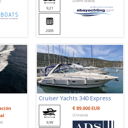
)
Loano (Italia)
9,21
2005
Cruiser Yachts 340 Express
ación
89.000 EUR
al
(Croacia)
a)
9,99