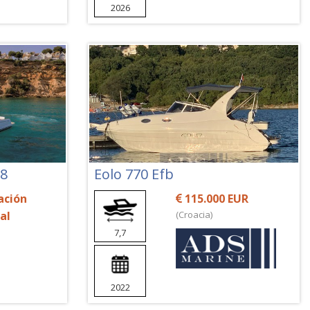
2026
38
Eolo 770 Efb
ación
115.000 EUR
al
(Croacia)
7,7
2022