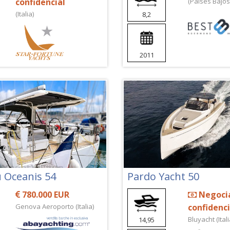
confidencial
(Países Bajos
(Italia)
8,2
2011
 Oceanis 54
Pardo Yacht 50
780.000 EUR
Negoci
Genova Aeroporto (Italia)
confidenci
Bluyacht (Itali
14,95