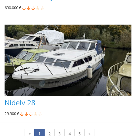
690.000 €
Nidelv 28
29.900 €
«
1
2
3
4
5
»