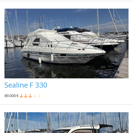
Sealine F 330
89.000 €