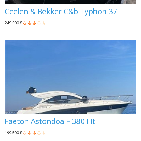
Ceelen & Bekker C&b Typhon 37
249.000 €
Faeton Astondoa F 380 Ht
199.500 €