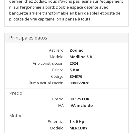
dernier, chez Zodiac, nous n’avons pas lésiné sur l’équipement
ni sur l’ergonomie à bord: Double espace détente avec
banquette arrière transformable en bain de soleil et poste de
pilotage de vrai capitaine, on a pensé à tout !
Principales datos
Astillero
Zodiac
Modelo
Medline 5.8
Año construcciòn
2024
Eslora
5,8 m
Código
804376
Última actualización
09/08/2026
Precio
Precio
30.125 EUR
IVA
IVA incluido
Motor
Potencia
1 x 0 Hp
Modelo
MERCURY