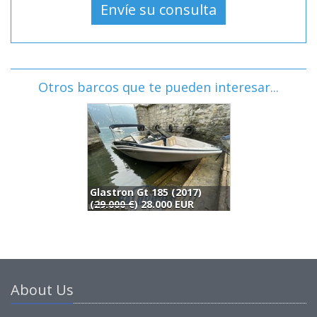
Otros barcos que te pueden interesar...
Glastron Gt 185 (2017)
Y
(
29.000 €
) 28.000 EUR
2
About Us