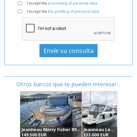
I Accept the
processing of personal data
I Accept the
the profiling of personal data
Otros barcos que te pueden interesar...
au Merry Fisher 895 (2022)
Jeanneau Leader 30 (2019)
Jeanneau Cap Camarat 9.0 Wa (2019)
133.000 EUR
149.500 EUR
1