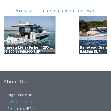
Otros barcos que te pueden interesar...
Beneteau Gran Turismo 40 Ib (2026)
526.500 EUR
5
About Us
Digibusiness srl
Viale Libertà 10
Collecchio, 43044