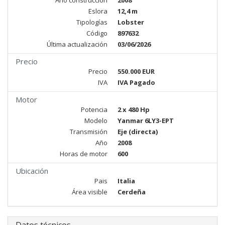
Año construcciòn
2008
Eslora
12,4 m
Tipologías
Lobster
Código
897632
Última actualización
03/06/2026
Precio
Precio
550.000 EUR
IVA
IVA Pagado
Motor
Potencia
2 x 480 Hp
Modelo
Yanmar 6LY3-EPT
Transmisión
Eje (directa)
Año
2008
Horas de motor
600
Ubicación
Pais
Italia
Área visible
Cerdeña