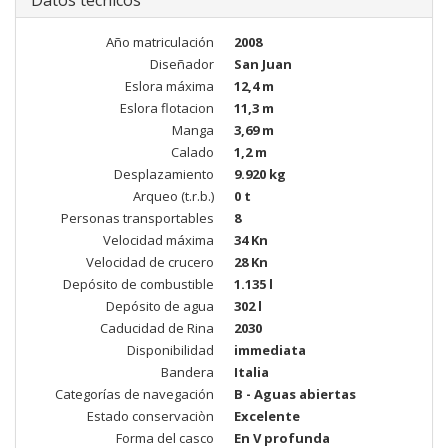
Datos técnicos
Año matriculación
2008
Diseñador
San Juan
Eslora máxima
12,4 m
Eslora flotacion
11,3 m
Manga
3,69 m
Calado
1,2 m
Desplazamiento
9.920 kg
Arqueo (t.r.b.)
0 t
Personas transportables
8
Velocidad máxima
34 Kn
Velocidad de crucero
28 Kn
Depósito de combustible
1.135 l
Depósito de agua
302 l
Caducidad de Rina
2030
Disponibilidad
immediata
Bandera
Italia
Categorías de navegación
B - Aguas abiertas
Estado conservaciòn
Excelente
Forma del casco
En V profunda