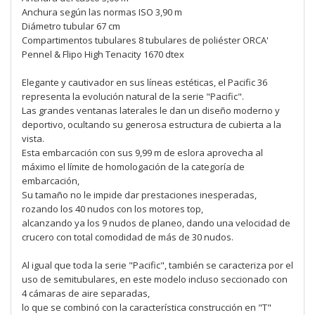
Anchura según las normas ISO 3,90 m
Diámetro tubular 67 cm
Compartimentos tubulares 8 tubulares de poliéster ORCA'
Pennel & Flipo High Tenacity 1670 dtex
Elegante y cautivador en sus líneas estéticas, el Pacific 36
representa la evolución natural de la serie "Pacific".
Las grandes ventanas laterales le dan un diseño moderno y
deportivo, ocultando su generosa estructura de cubierta a la
vista.
Esta embarcación con sus 9,99 m de eslora aprovecha al
máximo el límite de homologación de la categoría de
embarcación,
Su tamaño no le impide dar prestaciones inesperadas,
rozando los 40 nudos con los motores top,
alcanzando ya los 9 nudos de planeo, dando una velocidad de
crucero con total comodidad de más de 30 nudos.
Al igual que toda la serie "Pacific", también se caracteriza por el
uso de semitubulares, en este modelo incluso seccionado con
4 cámaras de aire separadas,
lo que se combinó con la característica construcción en "T"