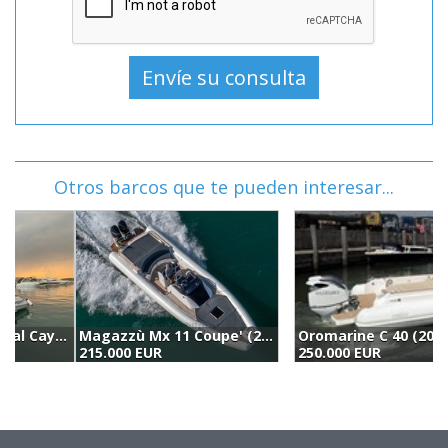
Otros barcos que te pueden interesar...
Oromarine C 40 (2025)
S
250.000 EUR
2