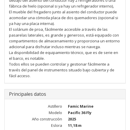
debajo del asiento del conductor hay 2 refrigeradores o una
fábrica de hielo (opcional si ya hay un refrigerador interno),
El mueble del fregadero junto al asiento del conductor puede
acomodar una cómoda placa de dos quemadores (opcional si
ya hay una placa interna).
El solárium de proa, fácilmente accesible a través de las
pasarelas laterales, es grande y generoso, está equipado con
compartimentos de almacenamiento y proporciona un entorno
adicional para disfrutar incluso mientras se navega.
La disponibilidad de equipamiento técnico, que es de serie en
el barco, es notable.
Todos ellos se pueden controlar y gestionar fácilmente a
través del panel de instrumentos situado bajo cubierta y de
fácil acceso.
Principales datos
Astillero
Famic Marine
Modelo
Pacific 36 Fly
Año construcciòn
2025
Eslora
11,18 m