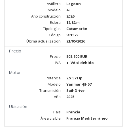
Astillero
Lagoon
Modelo
43
Año construcciòn
2026
Eslora
12,82 m
Tipologías
Catamarán
Código
901572
Última actualización
21/05/2026
Precio
Precio
505.500 EUR
IVA
+ IVA si debido
Motor
Potencia
2 x 57 Hp
Modelo
Yanmar 4JH57
Transmisión
Sail-Drive
Año
2025
Ubicación
Pais
Francia
Área visible
Francia Mediterráneo