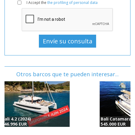
I Accept the
the profiling of personal data
Otros barcos que te pueden interesar...
Bali Catamarans Bali 4.4 (2022)
B
545.000 EUR
4