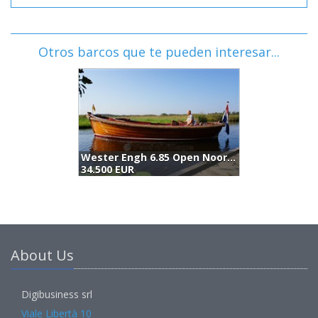
Otros barcos que te pueden interesar...
Wester Engh 6.85 Open Noorden (2003)
34.500 EUR
3
About Us
Digibusiness srl
Viale Libertà 10