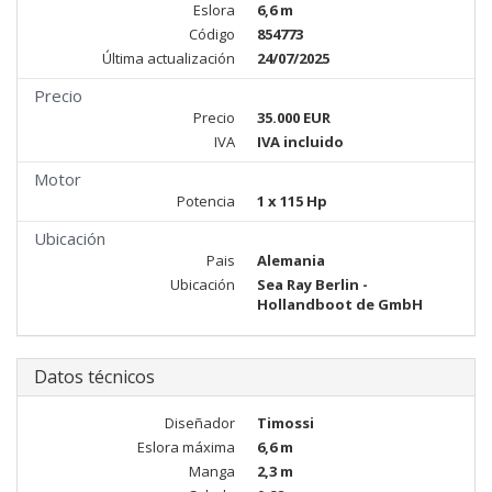
Eslora
6,6 m
Código
854773
Última actualización
24/07/2025
Precio
Precio
35.000 EUR
IVA
IVA incluido
Motor
Potencia
1 x 115 Hp
Ubicación
Pais
Alemania
Ubicación
Sea Ray Berlin -
Hollandboot de GmbH
Datos técnicos
Diseñador
Timossi
Eslora máxima
6,6 m
Manga
2,3 m