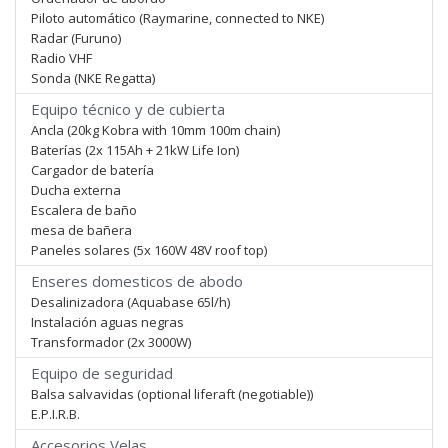
Piloto automático (Raymarine, connected to NKE)
Radar (Furuno)
Radio VHF
Sonda (NKE Regatta)
Equipo técnico y de cubierta
Ancla (20kg Kobra with 10mm 100m chain)
Baterías (2x 115Ah + 21kW Life Ion)
Cargador de batería
Ducha externa
Escalera de baño
mesa de bañera
Paneles solares (5x 160W 48V roof top)
Enseres domesticos de abodo
Desalinizadora (Aquabase 65l/h)
Instalación aguas negras
Transformador (2x 3000W)
Equipo de seguridad
Balsa salvavidas (optional liferaft (negotiable))
E.P.I.R.B.
Accesorios Velas