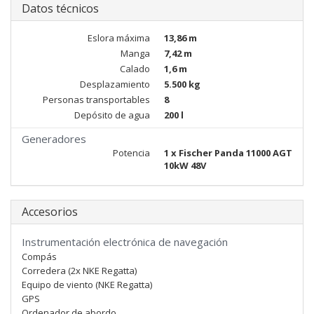
Datos técnicos
Eslora máxima
13,86 m
Manga
7,42 m
Calado
1,6 m
Desplazamiento
5.500 kg
Personas transportables
8
Depósito de agua
200 l
Generadores
Potencia
1 x Fischer Panda 11000 AGT
10kW 48V
Accesorios
Instrumentación electrónica de navegación
Compás
Corredera (2x NKE Regatta)
Equipo de viento (NKE Regatta)
GPS
Ordenador de abordo