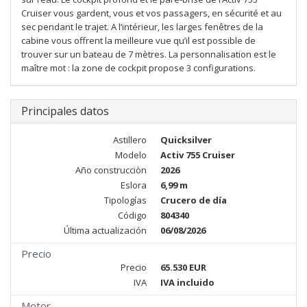
Cruiser vous gardent, vous et vos passagers, en sécurité et au
sec pendant le trajet. A l’intérieur, les larges fenêtres de la
cabine vous offrent la meilleure vue qu’il est possible de
trouver sur un bateau de 7 mètres. La personnalisation est le
maître mot : la zone de cockpit propose 3 configurations.
Principales datos
Astillero
Quicksilver
Modelo
Activ 755 Cruiser
Año construcciòn
2026
Eslora
6,99 m
Tipologías
Crucero de día
Código
804340
Última actualización
06/08/2026
Precio
Precio
65.530 EUR
IVA
IVA incluido
Motor