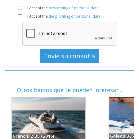
I Accept the
processing of personal data
I Accept the
the profiling of personal data
Otros barcos que te pueden interesar...
Galeon 335 Hts (2018)
Italyure 38 (2021)
R