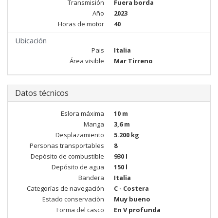
Transmisión
Fuera borda
Año
2023
Horas de motor
40
Ubicación
Pais
Italia
Área visible
Mar Tirreno
Datos técnicos
Eslora máxima
10 m
Manga
3,6 m
Desplazamiento
5.200 kg
Personas transportables
8
Depósito de combustible
930 l
Depósito de agua
150 l
Bandera
Italia
Categorías de navegación
C - Costera
Estado conservaciòn
Muy bueno
Forma del casco
En V profunda