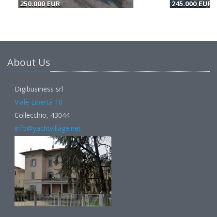
245.000 EUR
250.000 EUR
2
About Us
Digibusiness srl
Viale Libertà 10
Collecchio, 43044
info@yachtvillage.net