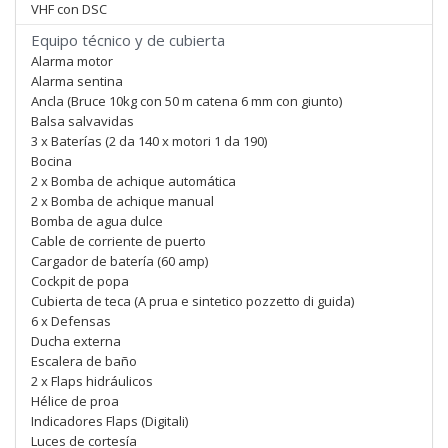
VHF con DSC
Equipo técnico y de cubierta
Alarma motor
Alarma sentina
Ancla (Bruce 10kg con 50 m catena 6 mm con giunto)
Balsa salvavidas
3 x Baterías (2 da 140 x motori 1 da 190)
Bocina
2 x Bomba de achique automática
2 x Bomba de achique manual
Bomba de agua dulce
Cable de corriente de puerto
Cargador de batería (60 amp)
Cockpit de popa
Cubierta de teca (A prua e sintetico pozzetto di guida)
6 x Defensas
Ducha externa
Escalera de baño
2 x Flaps hidráulicos
Hélice de proa
Indicadores Flaps (Digitali)
Luces de cortesía