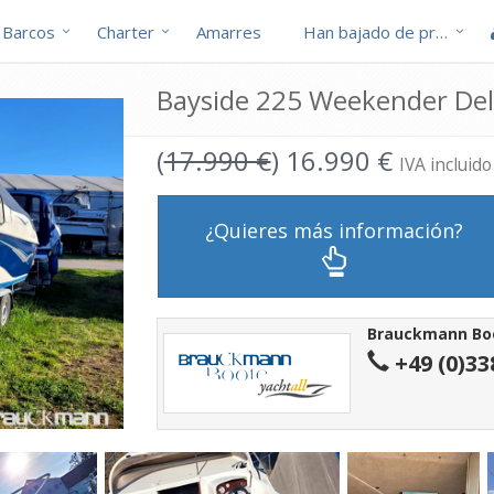
Barcos
Charter
Amarres
Han bajado de precio
Bayside 225 Weekender Del
(
17.990 €
) 16.990 €
IVA incluido
¿Quieres más información?
Brauckmann Bo
+49 (0)33