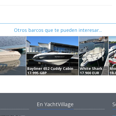
Otros barcos que te pueden interesar...
Bayliner 652 Cuddy Cabin (2009)
White Shark 225 (2003)
17.995 GBP
17.900 EUR
18.
En YachtVillage
S