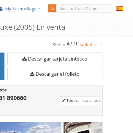
My YachtVillage
uxe (2005) En venta
El
4
/
10
Ranking
Bayside
Descargar tarjeta sintético
225
Weekender
Descargar el folleto
Deluxe
es
ote
un
81 890660
Todos mis anuncios
Barco
a
motor
de