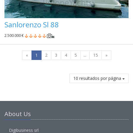
Sanlorenzo Sl 88
2.500.000 €
«
1
2
3
4
5
...
15
»
10 resultados por página
About Us
Digibusiness srl