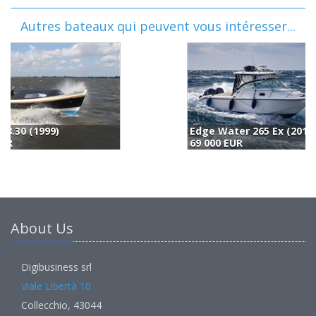
Autres bateaux qui peuvent vous intéresser...
Edge Water 265 Ex (2010)
69 000 EUR
7
About Us
Digibusiness srl
Viale Libertà 10
Collecchio, 43044