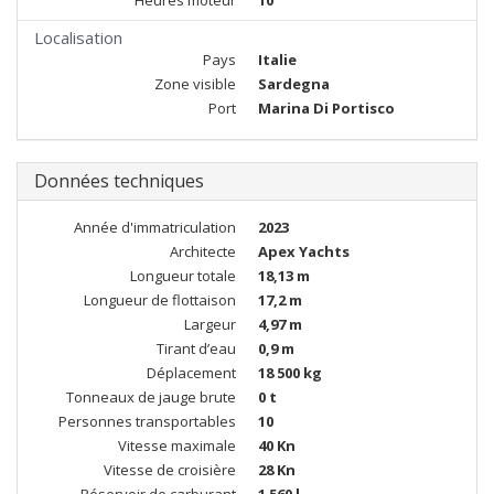
Heures moteur
10
Localisation
Pays
Italie
Zone visible
Sardegna
Port
Marina Di Portisco
Données techniques
Année d'immatriculation
2023
Architecte
Apex Yachts
Longueur totale
18,13 m
Longueur de flottaison
17,2 m
Largeur
4,97 m
Tirant d’eau
0,9 m
Déplacement
18 500 kg
Tonneaux de jauge brute
0 t
Personnes transportables
10
Vitesse maximale
40 Kn
Vitesse de croisière
28 Kn