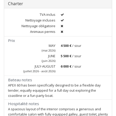
Charter
TVA inclus
Nettoyage incluses
Nettoyage obligatoire
Animaux permis
Prix
MAY
4 500 €
/ sour
(mai 2026)
JUNE
5 500 €
/ sour
(juin 2026)
JULY-AUGUST
6 000 €
/ sour
(juillet 2026 - août 2026)
Bateau notes
APEX 60 has been specifically designed to be a flexible day
tender, equally equipped for a full day out exploring the
coastline or a fun party boat.
Hospitalité notes
A spacious layout of the interior comprises a generous and
comfortable salon with fully equipped galley, guest toilet, plenty