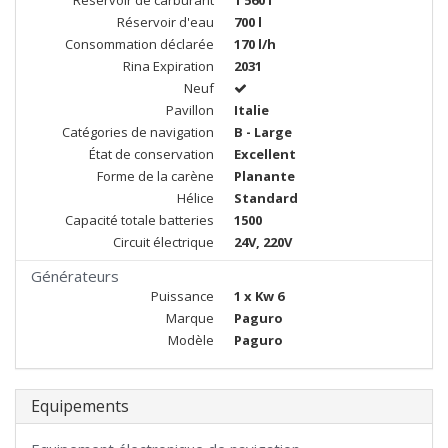
Réservoir de carburant
1 560 l
Réservoir d'eau
700 l
Consommation déclarée
170 l/h
Rina Expiration
2031
Neuf
Pavillon
Italie
Catégories de navigation
B - Large
État de conservation
Excellent
Forme de la carène
Planante
Hélice
Standard
Capacité totale batteries
1500
Circuit électrique
24V, 220V
Générateurs
Puissance
1 x Kw 6
Marque
Paguro
Modèle
Paguro
Equipements