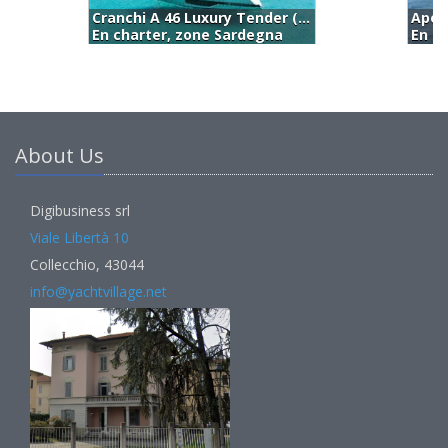
Apex Yachts Apex 60 (2022)
En charter, zone Sardegna
E
About Us
Digibusiness srl
Viale Libertà 10
Collecchio, 43044
info@yachtvillage.net