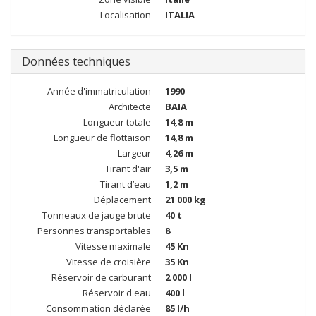
Localisation
ITALIA
Données techniques
Année d'immatriculation
1990
Architecte
BAIA
Longueur totale
14,8 m
Longueur de flottaison
14,8 m
Largeur
4,26 m
Tirant d'air
3,5 m
Tirant d’eau
1,2 m
Déplacement
21 000 kg
Tonneaux de jauge brute
40 t
Personnes transportables
8
Vitesse maximale
45 Kn
Vitesse de croisière
35 Kn
Réservoir de carburant
2 000 l
Réservoir d'eau
400 l
Consommation déclarée
85 l/h