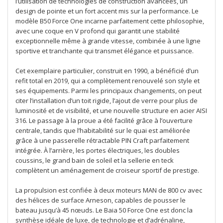
l’utilisation de technologies de construction avancées, un
design de pointe et un fort accent mis sur la performance. Le
modèle B50 Force One incarne parfaitement cette philosophie,
avec une coque en V profond qui garantit une stabilité
exceptionnelle même à grande vitesse, combinée à une ligne
sportive et tranchante qui transmet élégance et puissance.
Cet exemplaire particulier, construit en 1990, a bénéficié d’un
refit total en 2019, qui a complètement renouvelé son style et
ses équipements. Parmi les principaux changements, on peut
citer l’installation d’un toit rigide, l’ajout de verre pour plus de
luminosité et de visibilité, et une nouvelle structure en acier AISI
316. Le passage à la proue a été facilité grâce à l’ouverture
centrale, tandis que l’habitabilité sur le quai est améliorée
grâce à une passerelle rétractable PIN Craft parfaitement
intégrée. À l’arrière, les portes électriques, les doubles
coussins, le grand bain de soleil et la sellerie en teck
complètent un aménagement de croiseur sportif de prestige.
La propulsion est confiée à deux moteurs MAN de 800 cv avec
des hélices de surface Arneson, capables de pousser le
bateau jusqu’à 45 nœuds. Le Baia 50 Force One est donc la
synthèse idéale de luxe, de technologie et d’adrénaline,