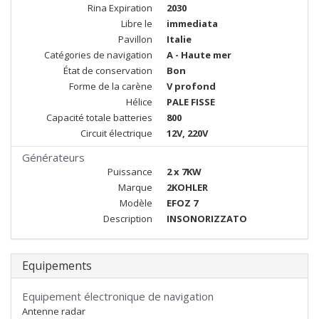
Rina Expiration
2030
Libre le
immediata
Pavillon
Italie
Catégories de navigation
A - Haute mer
État de conservation
Bon
Forme de la carène
V profond
Hélice
PALE FISSE
Capacité totale batteries
800
Circuit électrique
12V, 220V
Générateurs
Puissance
2 x 7KW
Marque
2KOHLER
Modèle
EFOZ 7
Description
INSONORIZZATO
Equipements
Equipement électronique de navigation
Antenne radar