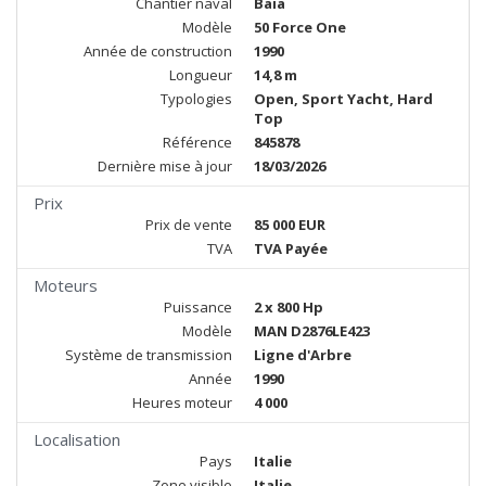
Chantier naval
Baia
Modèle
50 Force One
Année de construction
1990
Longueur
14,8 m
Typologies
Open, Sport Yacht, Hard
Top
Référence
845878
Dernière mise à jour
18/03/2026
Prix
Prix de vente
85 000 EUR
TVA
TVA Payée
Moteurs
Puissance
2 x 800 Hp
Modèle
MAN D2876LE423
Système de transmission
Ligne d'Arbre
Année
1990
Heures moteur
4 000
Localisation
Pays
Italie
Zone visible
Italie