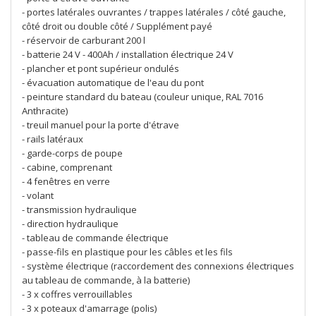
- portes latérales ouvrantes / trappes latérales / côté gauche,
côté droit ou double côté / Supplément payé
- réservoir de carburant 200 l
- batterie 24 V - 400Ah / installation électrique 24 V
- plancher et pont supérieur ondulés
- évacuation automatique de l'eau du pont
- peinture standard du bateau (couleur unique, RAL 7016
Anthracite)
- treuil manuel pour la porte d'étrave
- rails latéraux
- garde-corps de poupe
- cabine, comprenant
- 4 fenêtres en verre
- volant
- transmission hydraulique
- direction hydraulique
- tableau de commande électrique
- passe-fils en plastique pour les câbles et les fils
- système électrique (raccordement des connexions électriques
au tableau de commande, à la batterie)
- 3 x coffres verrouillables
- 3 x poteaux d'amarrage (polis)