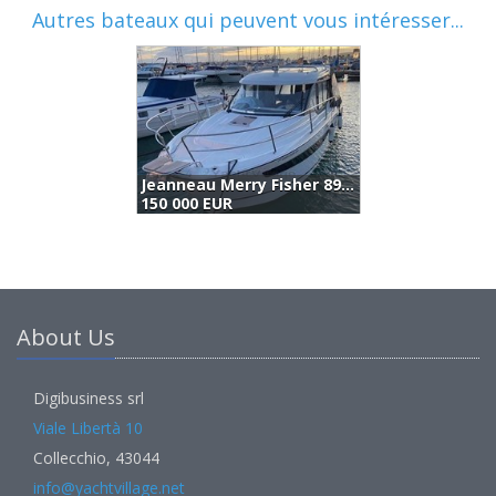
Autres bateaux qui peuvent vous intéresser...
Jeanneau Merry Fisher 895 (2020)
S
150 000 EUR
1
About Us
Digibusiness srl
Viale Libertà 10
Collecchio, 43044
info@yachtvillage.net