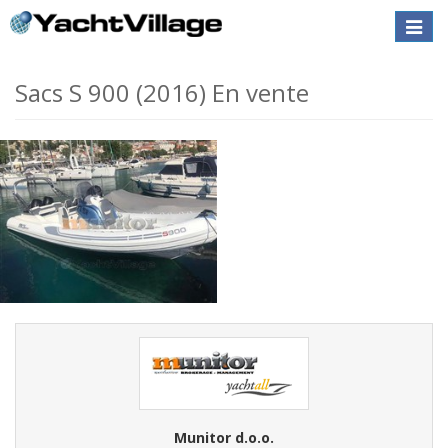
Toggle
naviga
Sacs S 900 (2016) En vente
Munitor d.o.o.