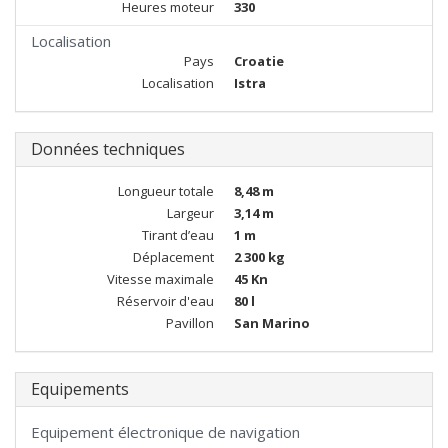
Heures moteur
330
Localisation
Pays
Croatie
Localisation
Istra
Données techniques
Longueur totale
8,48 m
Largeur
3,14 m
Tirant d’eau
1 m
Déplacement
2 300 kg
Vitesse maximale
45 Kn
Réservoir d'eau
80 l
Pavillon
San Marino
Equipements
Equipement électronique de navigation