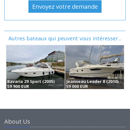
Autres bateaux qui peuvent vous intéresser...
Bavaria 29 Sport (2005)
Jeanneau Leader 8 (2010)
J
59 900 EUR
59 000 EUR
6
About Us