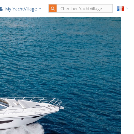
My YachtVillage