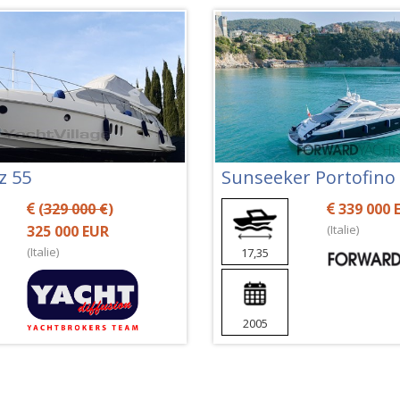
z 55
Sunseeker Portofino
(
329 000 €
)
339 000 
325 000 EUR
(Italie)
(Italie)
17,35
2005