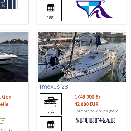
1991
Imexus 28
ation
(
45 000 €
)
elle
42 000 EUR
Cormorano Marina (Italie)
8,05