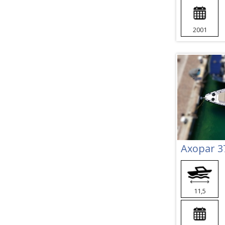
2001
Axopar 3
11,5