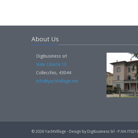
About Us
Digibusiness srl
Viale Libertà 10
Collecchio, 43044
info@yachtvillage.net
© 2026 YachtVillage - Design by Digibusiness Srl - P.IVA IT