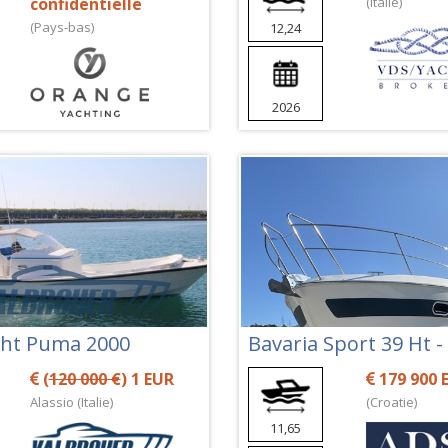
confidentielle
(Italie)
(Pays-bas)
12,24
2026
ht Puma 2000
Bavaria Sport 39 Ht -
(
120 000 €
) 1 EUR
179 900 
Alassio (Italie)
(Croatie)
11,65