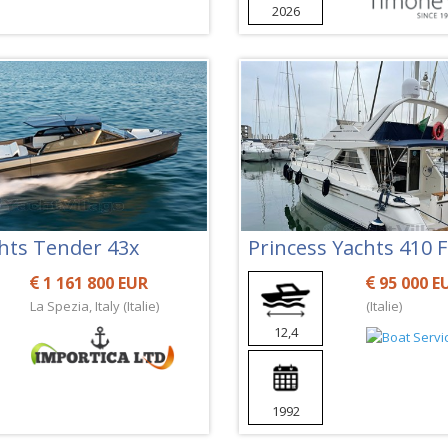
2026
chts Tender 43x
Princess Yachts 410 F
1 161 800 EUR
95 000 E
La Spezia, Italy (Italie)
(Italie)
12,4
1992