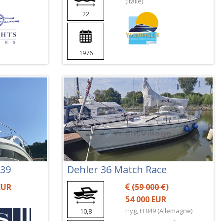
(Italie)
22
1976
 39
Dehler 36 Match Race
EUR
(
59 000 €
)
54 000 EUR
Hyg, H 049 (Allemagne)
10,8