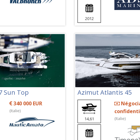
2012
7 Sun Top
Azimut Atlantis 45
340 000 EUR
Négoci
(Italie)
confidenti
(Italie)
14,61