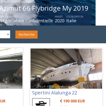
Azimut Atlantis 45
PRIX DE VENTE
ANNÉE
LOCALISATION
Négociation confidentielle
2026
Liguria
Recherche
Spertini Alalunga 22
EUR
190 000 EUR