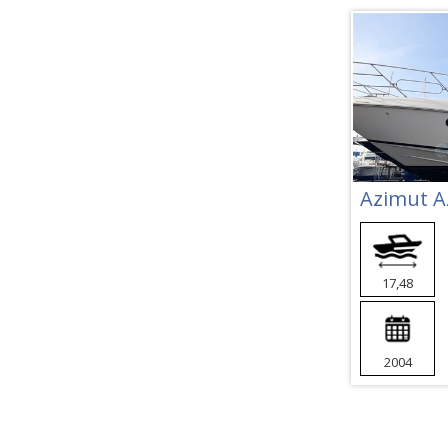
Azimut A
17,48
2004