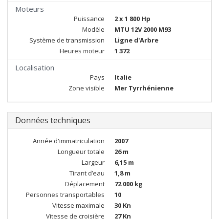
Moteurs
Puissance
2 x 1 800 Hp
Modèle
MTU 12V 2000 M93
Système de transmission
Ligne d'Arbre
Heures moteur
1 372
Localisation
Pays
Italie
Zone visible
Mer Tyrrhénienne
Données techniques
Année d'immatriculation
2007
Longueur totale
26 m
Largeur
6,15 m
Tirant d’eau
1,8 m
Déplacement
72 000 kg
Personnes transportables
10
Vitesse maximale
30 Kn
Vitesse de croisière
27 Kn