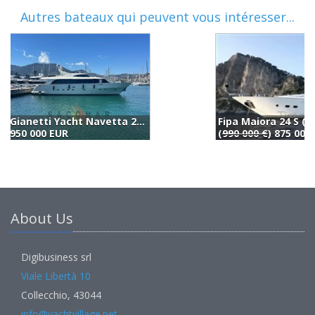
Autres bateaux qui peuvent vous intéresser...
Fipa Maiora 24 S (2002)
(
990 000 €
) 875 000 EUR
8
About Us
Digibusiness srl
Viale Libertà 10
Collecchio, 43044
info@yachtvillage.net