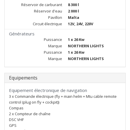
Réservoir de carburant
8 300 l
Réservoir d'eau
2 000 l
Pavillon
Malta
Circuit électrique
12V, 24V, 220V
Générateurs
Puissance
1 x 26 Kw
Marque
NORTHERN LIGHTS
Puissance
1 x 26 Kw
Marque
NORTHERN LIGHTS
Equipements
Equipement électronique de navigation
3 x Commande électrique (fly + main helm + Mtu cable remote
control (plug on fly + cockpit))
Compas
2 x Compteur de chaîne
DSC VHF
GPS