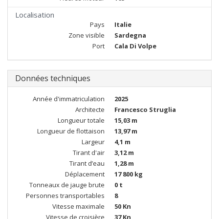
Localisation
Pays
Italie
Zone visible
Sardegna
Port
Cala Di Volpe
Données techniques
Année d'immatriculation
2025
Architecte
Francesco Struglia
Longueur totale
15,03 m
Longueur de flottaison
13,97 m
Largeur
4,1 m
Tirant d'air
3,12 m
Tirant d’eau
1,28 m
Déplacement
17 800 kg
Tonneaux de jauge brute
0 t
Personnes transportables
8
Vitesse maximale
50 Kn
Vitesse de croisière
37 Kn