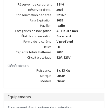
Réservoir de carburant
2 340 l
Réservoir d'eau
300 l
Consommation déclarée
323 l/h
Rina Expiration
2033
Pavillon
Italie
Catégories de navigation
A - Haute mer
État de conservation
Excellent
Forme de la carène
V profond
Hélice
FB
Capacité totale batteries
2000
Circuit électrique
12V, 220V
Générateurs
Puissance
1 x 13 Kw
Marque
Onan
Modèle
Onan
Equipements
Equipement électronique de navigation