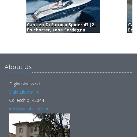
Cantieri Di Sarnico Sarnico 58 (2004)
En charter, zone Sardegna
E
About Us
Digibusiness srl
Viale Libertà 10
Collecchio, 43044
info@yachtvillage.net