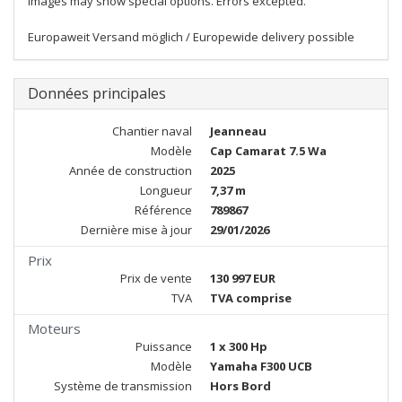
Images may show special options. Errors excepted.
Europaweit Versand möglich / Europewide delivery possible
Données principales
Chantier naval
Jeanneau
Modèle
Cap Camarat 7.5 Wa
Année de construction
2025
Longueur
7,37 m
Référence
789867
Dernière mise à jour
29/01/2026
Prix
Prix de vente
130 997 EUR
TVA
TVA comprise
Moteurs
Puissance
1 x 300 Hp
Modèle
Yamaha F300 UCB
Système de transmission
Hors Bord