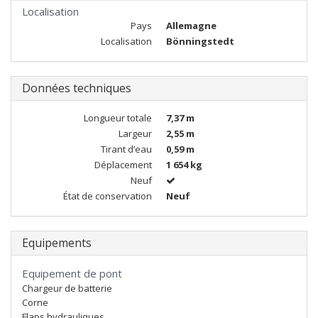
Localisation
Pays
Allemagne
Localisation
Bönningstedt
Données techniques
Longueur totale
7,37 m
Largeur
2,55 m
Tirant d’eau
0,59 m
Déplacement
1 654 kg
Neuf
État de conservation
Neuf
Equipements
Equipement de pont
Chargeur de batterie
Corne
Flaps hydrauliques