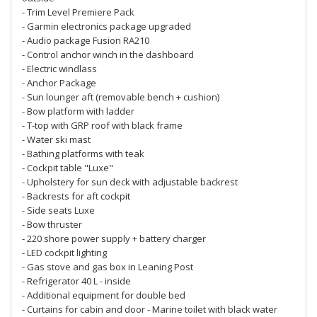
- Trim Level Premiere Pack
- Garmin electronics package upgraded
- Audio package Fusion RA210
- Control anchor winch in the dashboard
- Electric windlass
- Anchor Package
- Sun lounger aft (removable bench + cushion)
- Bow platform with ladder
- T-top with GRP roof with black frame
- Water ski mast
- Bathing platforms with teak
- Cockpit table "Luxe"
- Upholstery for sun deck with adjustable backrest
- Backrests for aft cockpit
- Side seats Luxe
- Bow thruster
- 220 shore power supply + battery charger
- LED cockpit lighting
- Gas stove and gas box in Leaning Post
- Refrigerator 40 L - inside
- Additional equipment for double bed
- Curtains for cabin and door - Marine toilet with black water