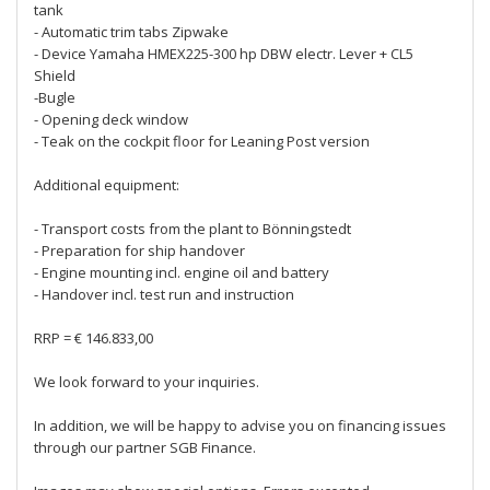
tank
- Automatic trim tabs Zipwake
- Device Yamaha HMEX225-300 hp DBW electr. Lever + CL5
Shield
-Bugle
- Opening deck window
- Teak on the cockpit floor for Leaning Post version
Additional equipment:
- Transport costs from the plant to Bönningstedt
- Preparation for ship handover
- Engine mounting incl. engine oil and battery
- Handover incl. test run and instruction
RRP = € 146.833,00
We look forward to your inquiries.
In addition, we will be happy to advise you on financing issues
through our partner SGB Finance.