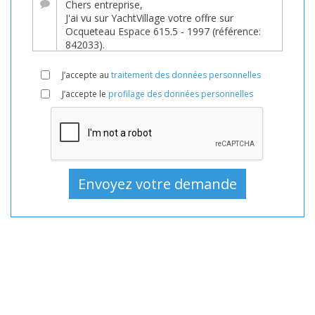
Bateaux,
Bateau
En
vente,
J’accepte au
traitement des données personnelles
Bateaux
J’accepte le
profilage des données personnelles
D'occasion,
Bateau
à
moteur
En
vente,
Bateau
à
moteur
D'occasion,
Bateaux