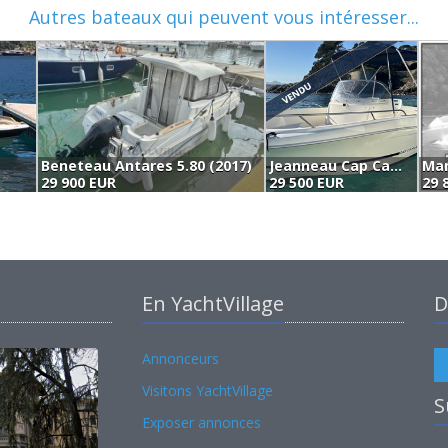
Autres bateaux qui peuvent vous intéresser...
Beneteau Antares 5.80 (2017)
Jeanneau Cap Camarat 6.35 (2007)
Mar
29 900 EUR
29 500 EUR
29 
En YachtVillage
D
Annonceurs
Visitons YachtVillage
S
Exposer annonces