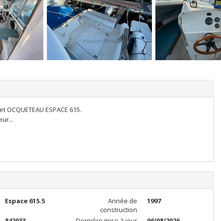
cet OCQUETEAU ESPACE 615.
ur...
Espace 615.5
Année de
1997
construction
842033
Dernière mise à jour
06/08/2026