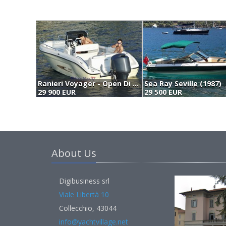
Ranieri Voyager - Open Di 6,4mt (2026)
Sea Ray Seville (1987)
29 900 EUR
29 500 EUR
About Us
Digibusiness srl
Viale Libertà 10
Collecchio, 43044
info@yachtvillage.net