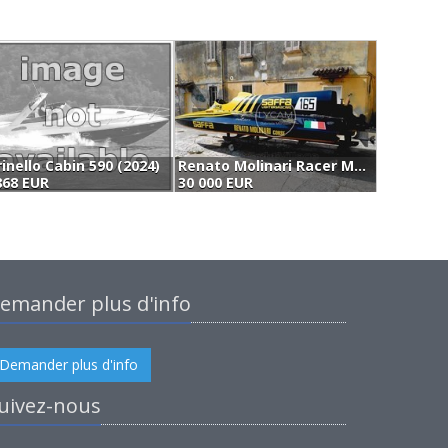
inello Cabin 590 (2024)
Renato Molinari Racer Motonautica Categoria R3 (1978)
R
868 EUR
30 000 EUR
3
emander plus d'info
Demander plus d'info
uivez-nous