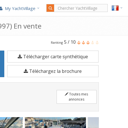
My YachtVillage
997) En vente
Le
5
/
10
Ranking
Ocqueteau
Télécharger carte synthétique
Espace
615.5
Téléchargez la brochure
est
un
Bateau
Toutes mes
à
annonces
moteur
de
6,15