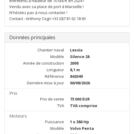
entretenu à hauteur de 10 000 € en 2024 !
Vendu avec sa place de port à Marseille !
N'hésitez pas à nous contacter !
Contact : Anthony Cegri +33 (0)7 81 62 18 65
Données principales
Chantier naval
Lexsia
Modèle
Silence 28
Année de construction
2008
Longueur
8,1 m
Référence
842049
Dernière mise à jour
06/08/2026
Prix
Prix de vente
73 000 EUR
TVA
TVA comprise
Moteurs
Puissance
1 x 380 Hp
Modèle
Volvo Penta