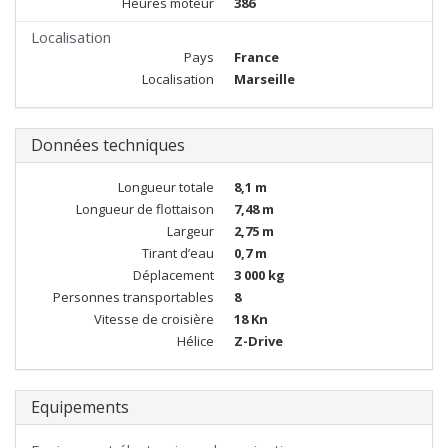
Heures moteur
386
Localisation
Pays
France
Localisation
Marseille
Données techniques
Longueur totale
8,1 m
Longueur de flottaison
7,48 m
Largeur
2,75 m
Tirant d’eau
0,7 m
Déplacement
3 000 kg
Personnes transportables
8
Vitesse de croisière
18 Kn
Hélice
Z-Drive
Equipements